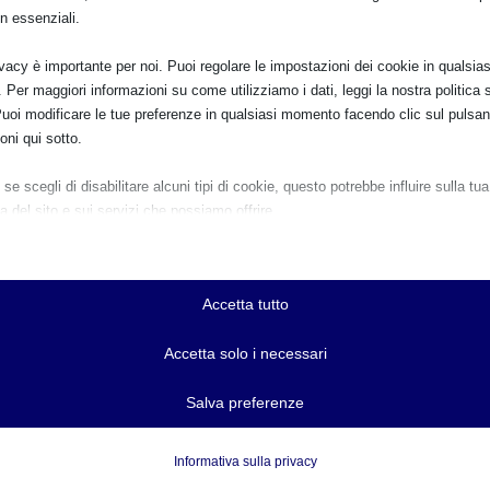
n essenziali.
ivacy è importante per noi. Puoi regolare le impostazioni dei cookie in qualsias
Per maggiori informazioni su come utilizziamo i dati, leggi la nostra politica s
Puoi modificare le tue preferenze in qualsiasi momento facendo clic sul pulsan
oni qui sotto.
se scegli di disabilitare alcuni tipi di cookie, questo potrebbe influire sulla tua
a del sito e sui servizi che possiamo offrire.
ziali
e e i servizi essenziali abilitano le funzioni di base e sono necessari per il cor
namento del sito web. Questi cookie e servizi non richiedono il consenso dell'
Accetta tutto
o il GDPR.
Mostra dettagli
Accetta solo i necessari
ici
r-available-post-*
Salva preferenze
e di statistica raccolgono informazioni sull'utilizzo, consentendoci di ottenere
zioni su come i visitatori interagiscono con il nostro sito web.
ie
Mostra dettagli
Informativa sulla privacy
Allattamento 2.0
ENTO
ss_logged_in_*