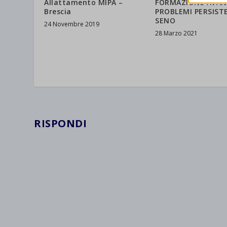
Allattamento MIPA –
FORMAZIONE AVAN
Altri 
wordpre
Brescia
PROBLEMI PERSIST
_ga
Questa 
SENO
24 Novembre 2019
catego
wp-sett
_ga_*
28 Marzo 2021
wp-sett
jetpack
et-save
wpc*
RISPONDI