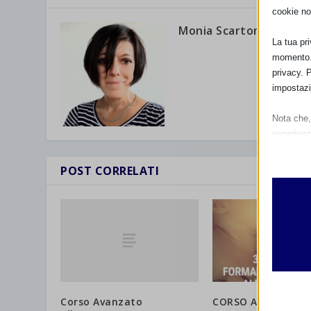
cookie no
Monia Scarton
La tua pr
momento. 
privacy. 
impostazi
Nota che, 
esperienz
Essen
I cooki
POST CORRELATI
funzio
second
Analit
et-edito
I cooki
informa
mhcook
Corso Avanzato
CORSO ALLATTAM
wordpre