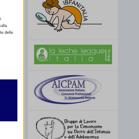
i
ulla
te delle
retto
utente