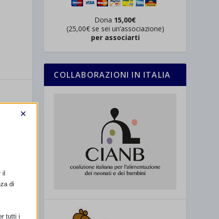
Dona
15,00€
(25,00€ se sei un’associazione)
per associarti
COLLABORAZIONI IN ITALIA
×
SSIMO
il
nza di
 – Brescia
 tutti i