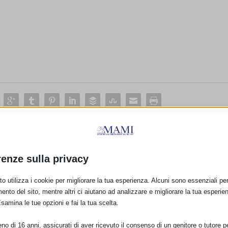
E:
renze sulla privacy
PRO
o utilizza i cookie per migliorare la tua esperienza. Alcuni sono essenziali per 
ento del sito, mentre altri ci aiutano ad analizzare e migliorare la tua esperie
Corso Base Allattamento MIPA
Esamina le tue opzioni e fai la tua scelta.
o di 16 anni, assicurati di aver ricevuto il consenso di un genitore o tutore per