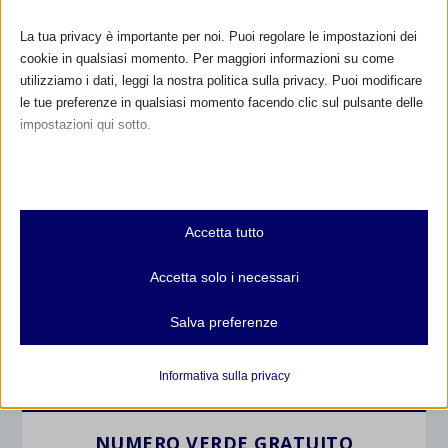
La tua privacy è importante per noi. Puoi regolare le impostazioni dei
cookie in qualsiasi momento. Per maggiori informazioni su come
utilizziamo i dati, leggi la nostra politica sulla privacy. Puoi modificare
le tue preferenze in qualsiasi momento facendo clic sul pulsante delle
impostazioni qui sotto.
Nota che, se scegli di disabilitare alcuni tipi di cookie, questo potrebbe
CALENDARIO EVENTI
influire sulla tua esperienza del sito e sui servizi che possiamo offrire.
Essenziali
Accetta tutto
Non ci sono eventi
I cookie e i servizi essenziali abilitano le funzioni di base e sono
necessari per il corretto funzionamento del sito web. Questi cookie
Accetta solo i necessari
e servizi non richiedono il consenso dell'utente secondo il GDPR.
TUTTI GLI EVENTI
Mostra dettagli
Salva preferenze
Analitici
et-editor-available-post-*
I cookie di statistica raccolgono informazioni sull'utilizzo,
FARMACI IN ALLATTAMENTO E
Informativa sulla privacy
GRAVIDANZA
consentendoci di ottenere informazioni su come i visitatori
mhcookie
interagiscono con il nostro sito web.
wordpress_logged_in_*
NUMERO VERDE GRATUITO
Mostra dettagli