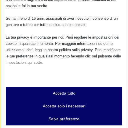
opzioni e fai la tua scelta.
Se hai meno di 16 anni, assicurati di aver ricevuto il consenso di un
genitore o tutore per tutti i cookie non essenziali.
La tua privacy è importante per noi. Puoi regolare le impostazioni dei
cookie in qualsiasi momento. Per maggiori informazioni su come
utilizziamo i dati, leggi la nostra politica sulla privacy. Puoi modificare
le tue preferenze in qualsiasi momento facendo clic sul pulsante delle
impostazioni qui sotto.
Nota che, se scegli di disabilitare alcuni tipi di cookie, questo potrebbe
influire sulla tua esperienza del sito e sui servizi che possiamo offrire.
Essenziali
Accetta tutto
I cookie e i servizi essenziali abilitano le funzioni di base e sono
necessari per il corretto funzionamento del sito web. Questi cookie
Accetta solo i necessari
CALENDARIO EVENTI
e servizi non richiedono il consenso dell'utente secondo il GDPR.
Mostra dettagli
Salva preferenze
Non ci sono eventi
Analitici