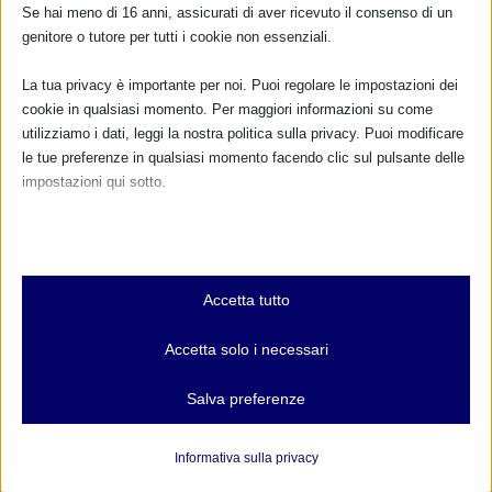
Se hai meno di 16 anni, assicurati di aver ricevuto il consenso di un
genitore o tutore per tutti i cookie non essenziali.
La tua privacy è importante per noi. Puoi regolare le impostazioni dei
cookie in qualsiasi momento. Per maggiori informazioni su come
utilizziamo i dati, leggi la nostra politica sulla privacy. Puoi modificare
le tue preferenze in qualsiasi momento facendo clic sul pulsante delle
impostazioni qui sotto.
Nota che, se scegli di disabilitare alcuni tipi di cookie, questo potrebbe
influire sulla tua esperienza del sito e sui servizi che possiamo offrire.
Essenziali
Accetta tutto
I cookie e i servizi essenziali abilitano le funzioni di base e sono
necessari per il corretto funzionamento del sito web. Questi cookie
Accetta solo i necessari
e servizi non richiedono il consenso dell'utente secondo il GDPR.
Mostra dettagli
Salva preferenze
Analitici
et-editor-available-post-*
I cookie di statistica raccolgono informazioni sull'utilizzo,
Informativa sulla privacy
consentendoci di ottenere informazioni su come i visitatori
mhcookie