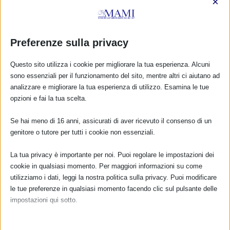
×
Preferenze sulla privacy
SAM 2024 a Treviso
29 Settembre 2024
Questo sito utilizza i cookie per migliorare la tua esperienza. Alcuni
sono essenziali per il funzionamento del sito, mentre altri ci aiutano ad
analizzare e migliorare la tua esperienza di utilizzo. Esamina le tue
opzioni e fai la tua scelta.
RISPONDI
Se hai meno di 16 anni, assicurati di aver ricevuto il consenso di un
genitore o tutore per tutti i cookie non essenziali.
La tua privacy è importante per noi. Puoi regolare le impostazioni dei
cookie in qualsiasi momento. Per maggiori informazioni su come
utilizziamo i dati, leggi la nostra politica sulla privacy. Puoi modificare
le tue preferenze in qualsiasi momento facendo clic sul pulsante delle
impostazioni qui sotto.
Nota che, se scegli di disabilitare alcuni tipi di cookie, questo potrebbe