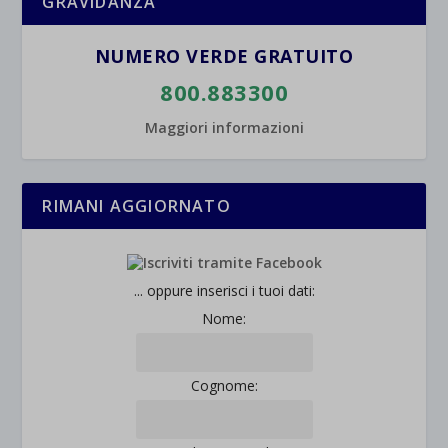
GRAVIDANZA
wordpress_logged_in_*
Mostra dettagli
wordpress_test_cookie
NUMERO VERDE GRATUITO
Altri servizi
_ga
Questa categoria include tutti i cookie, i domini e i servizi che non
wp-settings-*
800.883300
rientrano nelle altre categorie specifiche o che non sono stati
_ga_*
wp-settings-time-*
esplicitamente categorizzati.
Maggiori informazioni
jetpackState[message]
Mostra dettagli
RIMANI AGGIORNATO
et-saved-post*
wpc*
... oppure inserisci i tuoi dati:
Nome:
Cognome: