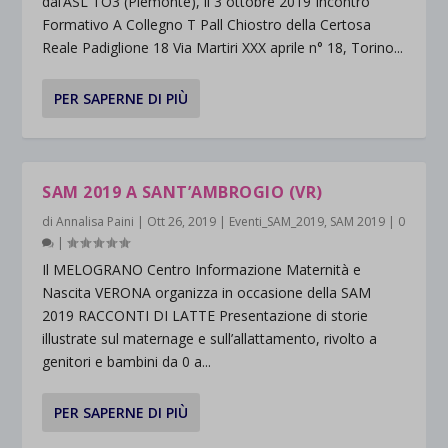
dal’ASL TO3 (Piemonte), il 3 ottobre 2019 Incontro
Formativo A Collegno T Pall Chiostro della Certosa
Reale Padiglione 18 Via Martiri XXX aprile n° 18, Torino...
PER SAPERNE DI PIÙ
SAM 2019 A SANT’AMBROGIO (VR)
di
Annalisa Paini
|
Ott 26, 2019
|
Eventi_SAM_2019
,
SAM 2019
|
0
|
Il MELOGRANO Centro Informazione Maternità e
Nascita VERONA organizza in occasione della SAM
2019 RACCONTI DI LATTE Presentazione di storie
illustrate sul maternage e sull’allattamento, rivolto a
genitori e bambini da 0 a...
PER SAPERNE DI PIÙ