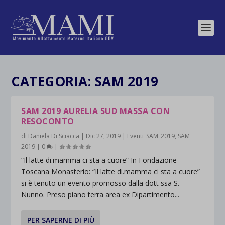
CATEGORIA:
SAM 2019
SAM 2019 AURELIA SUD MASSA CON
RESOCONTO
di
Daniela Di Sciacca
|
Dic 27, 2019
|
Eventi_SAM_2019
,
SAM
2019
|
0
|
“Il latte di.mamma ci sta a cuore” In Fondazione
Toscana Monasterio: “Il latte di.mamma ci sta a cuore”
si è tenuto un evento promosso dalla dott ssa S.
Nunno. Preso piano terra area ex Dipartimento...
PER SAPERNE DI PIÙ