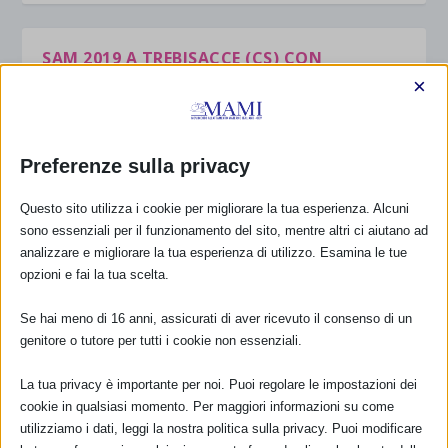
SAM 2019 A TREBISACCE (CS) CON
RESOCONTO
×
di
mami_ec
|
Ott 23, 2019
|
Eventi_SAM_2019
,
SAM 2019
|
0
|
Ostetriche per un giorno Promosso dal Consultorio
Preferenze sulla privacy
familiare di Trebisacce ed associazione di promozione
sociale “Dall’Ostetrica” mamme attiviste per la buona
Questo sito utilizza i cookie per migliorare la tua esperienza. Alcuni
nascita Il giorno 25 ottobre 2019 Consulenze...
sono essenziali per il funzionamento del sito, mentre altri ci aiutano ad
analizzare e migliorare la tua esperienza di utilizzo. Esamina le tue
opzioni e fai la tua scelta.
PER SAPERNE DI PIÙ
Se hai meno di 16 anni, assicurati di aver ricevuto il consenso di un
genitore o tutore per tutti i cookie non essenziali.
1
2
3
...
13
La tua privacy è importante per noi. Puoi regolare le impostazioni dei
cookie in qualsiasi momento. Per maggiori informazioni su come
utilizziamo i dati, leggi la nostra politica sulla privacy. Puoi modificare
CALENDARIO EVENTI