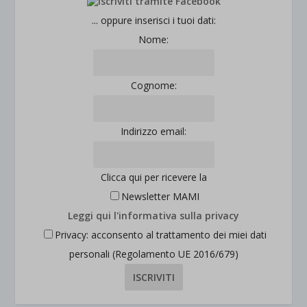
jetpackState[message]
Mostra dettagli
... oppure inserisci i tuoi dati:
Nome:
et-saved-post*
wpc*
Cognome:
Indirizzo email:
Clicca qui per ricevere la
Newsletter MAMI
Leggi qui l'informativa sulla privacy
Privacy: acconsento al trattamento dei miei dati
personali (Regolamento UE 2016/679)