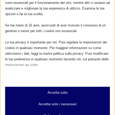
sono essenziali per il funzionamento del sito, mentre altri ci aiutano ad
analizzare e migliorare la tua esperienza di utilizzo. Esamina le tue
DONA E ASSOCIATI CON PAYPAL!
opzioni e fai la tua scelta.
Se hai meno di 16 anni, assicurati di aver ricevuto il consenso di un
genitore o tutore per tutti i cookie non essenziali.
La tua privacy è importante per noi. Puoi regolare le impostazioni dei
Dona
15,00€
cookie in qualsiasi momento. Per maggiori informazioni su come
(25,00€ se sei un’associazione)
utilizziamo i dati, leggi la nostra politica sulla privacy. Puoi modificare
per associarti
le tue preferenze in qualsiasi momento facendo clic sul pulsante delle
impostazioni qui sotto.
COLLABORAZIONI IN ITALIA
Nota che, se scegli di disabilitare alcuni tipi di cookie, questo potrebbe
influire sulla tua esperienza del sito e sui servizi che possiamo offrire.
Essenziali
Accetta tutto
I cookie e i servizi essenziali abilitano le funzioni di base e sono
necessari per il corretto funzionamento del sito web. Questi cookie
Accetta solo i necessari
e servizi non richiedono il consenso dell'utente secondo il GDPR.
Mostra dettagli