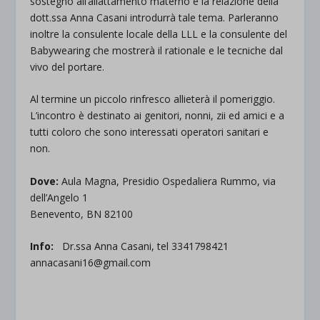
sostegno all’allattamento materno e la relazione della
dott.ssa Anna Casani introdurrà tale tema. Parleranno
inoltre la consulente locale della LLL e la consulente del
Babywearing che mostrerà il rationale e le tecniche dal
vivo del portare.
Al termine un piccolo rinfresco allieterà il pomeriggio.
L’incontro è destinato ai genitori, nonni, zii ed amici e a
tutti coloro che sono interessati operatori sanitari e
non.
Dove:
Aula Magna, Presidio Ospedaliera Rummo, via
dell’Angelo 1
Benevento, BN 82100
Info:
Dr.ssa Anna Casani, tel 3341798421
annacasani16@gmail.com