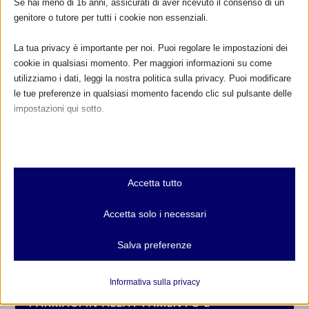
Se hai meno di 16 anni, assicurati di aver ricevuto il consenso di un
genitore o tutore per tutti i cookie non essenziali.
La tua privacy è importante per noi. Puoi regolare le impostazioni dei
cookie in qualsiasi momento. Per maggiori informazioni su come
utilizziamo i dati, leggi la nostra politica sulla privacy. Puoi modificare
le tue preferenze in qualsiasi momento facendo clic sul pulsante delle
impostazioni qui sotto.
Nota che, se scegli di disabilitare alcuni tipi di cookie, questo potrebbe
influire sulla tua esperienza del sito e sui servizi che possiamo offrire.
Essenziali
CALENDARIO EVENTI
Accetta tutto
I cookie e i servizi essenziali abilitano le funzioni di base e sono
necessari per il corretto funzionamento del sito web. Questi cookie
Non ci sono eventi
Accetta solo i necessari
e servizi non richiedono il consenso dell'utente secondo il GDPR.
Mostra dettagli
TUTTI GLI EVENTI
Salva preferenze
Analitici
et-editor-available-post-*
I cookie di statistica raccolgono informazioni sull'utilizzo,
Informativa sulla privacy
consentendoci di ottenere informazioni su come i visitatori
mhcookie
FARMACI IN ALLATTAMENTO E
interagiscono con il nostro sito web.