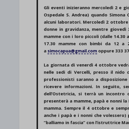
et-save
Gli eventi inizieranno mercoledì 2 e gi
Ospedale S. Andrea) quando Simona
wpc*
alcuni laboratori. Mercoledì 2 ottobre 
donne in gravidanza, mentre giovedì 3
mamme con i loro piccoli (dalle 14.30 
17.30 mamme con bimbi da 12 a 24 
a
simocapua@gmail.com
oppure 333 37
La giornata di venerdì 4 ottobre vedr
nelle sedi di Vercelli, presso il nido
professionisti saranno a disposizione
ricevere informazioni. In seguito, 
dell’Ostetricia, si terrà un incontr
presenterà a mamme, papà e nonni la L
mamma. Sempre il 4 ottobre e sempre
anche i papà e i nonni che volessero)
“balliamo in fascia” con l’istruttrice 