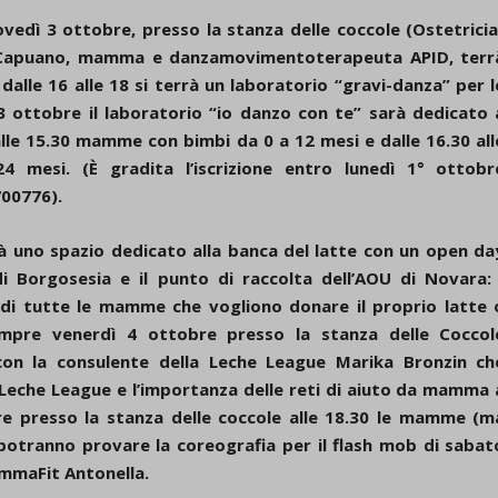
d-post*
ovedì 3 ottobre, presso la stanza delle coccole (Ostetricia
 Capuano, mamma e danzamovimentoterapeuta APID, terr
dalle 16 alle 18 si terrà un laboratorio “gravi-danza” per l
 ottobre il laboratorio “io danzo con te” sarà dedicato 
alle 15.30 mamme con bimbi da 0 a 12 mesi e dalle 16.30 all
mesi. (È gradita l’iscrizione entro lunedì 1° ottobr
00776).
à uno spazio dedicato alla banca del latte con un open da
 di Borgosesia e il punto di raccolta dell’AOU di Novara: 
 di tutte le mamme che vogliono donare il proprio latte 
sempre venerdì 4 ottobre presso la stanza delle Coccol
o con la consulente della Leche League Marika Bronzin ch
eche League e l’importanza delle reti di aiuto da mamma 
 presso la stanza delle coccole alle 18.30 le mamme (m
 potranno provare la coreografia per il flash mob di sabat
MammaFit Antonella.