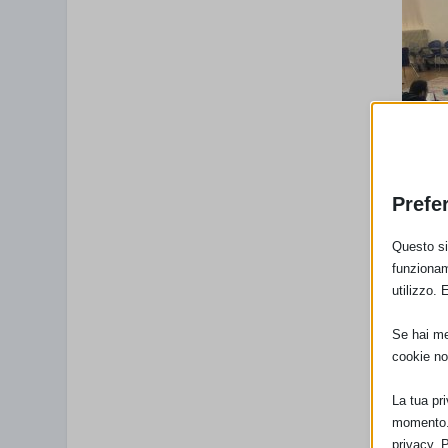
Prefe
Questo sit
funzionam
utilizzo. 
Se hai men
cookie no
La tua pr
momento. 
privacy. 