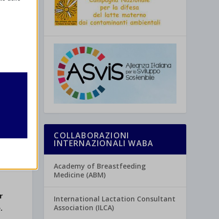
retto
utente
COLLABORAZIONI
r
INTERNAZIONALI WABA
o
o
Academy of Breastfeeding
Medicine (ABM)
re
r
International Lactation Consultant
Association (ILCA)
.