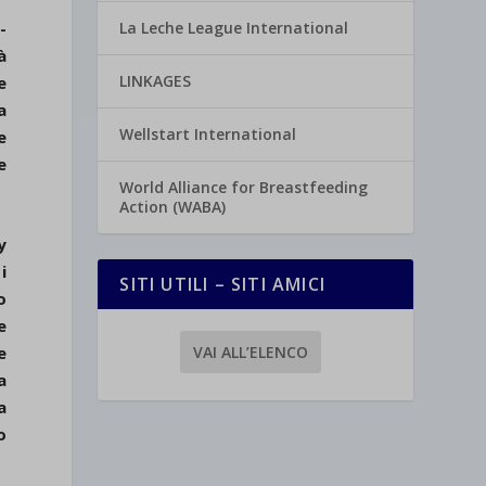
La Leche League International
-
à
LINKAGES
e
a
Wellstart International
e
e
World Alliance for Breastfeeding
Action (WABA)
y
i
SITI UTILI – SITI AMICI
o
e
VAI ALL’ELENCO
e
a
a
o