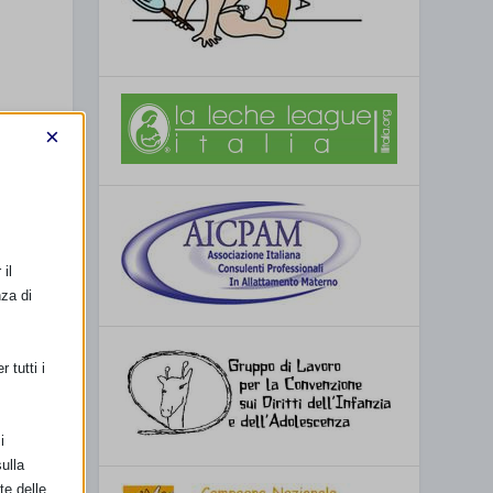
×
il
nza di
 tutti i
i
ulla
te delle