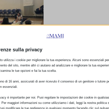
renze sulla privacy
o utilizza i cookie per migliorare la tua esperienza. Alcuni sono essenziali per 
ento del sito, mentre altri ci aiutano ad analizzare e migliorare la tua esperie
Esamina le tue opzioni e fai la tua scelta.
o di 16 anni, assicurati di aver ricevuto il consenso di un genitore o tutore per
n essenziali.
ivacy è importante per noi. Puoi regolare le impostazioni dei cookie in qualsias
Per maggiori informazioni su come utilizziamo i dati, leggi la nostra politica s
Puoi modificare le tue preferenze in qualsiasi momento facendo clic sul pulsan