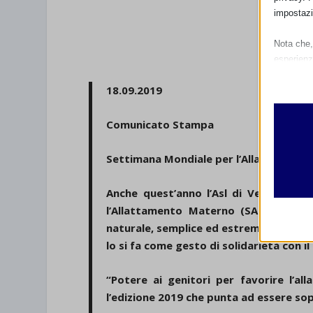
impostazi
Nota che, 
esperienz
Essen
18.09.2019
I cooki
funzio
Comunicato Stampa
second
Settimana Mondiale per l’Allattament
Analit
et-edito
I cooki
Anche quest’anno l’Asl di Vercelli è i
informa
mhcook
l’Allattamento Materno (SAM), un eve
naturale, semplice ed estremamente impo
wordpre
Altri 
lo si fa come gesto di solidarietà con il
wordpre
_ga
Questa 
catego
wp-sett
“Potere ai genitori per favorire l’all
_ga_*
l’edizione 2019 che punta ad essere sop
wp-sett
jetpack