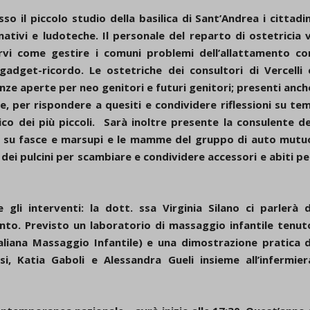
o il piccolo studio della basilica di Sant’Andrea i cittadin
ativi e ludoteche. Il personale del reparto di ostetricia v
vi come gestire i comuni problemi dell’allattamento co
adget-ricordo. Le ostetriche dei consultori di Vercelli 
nze aperte per neo genitori e futuri genitori; presenti anch
e, per rispondere a quesiti e condividere riflessioni su tem
ico dei più piccoli. Sarà inoltre presente la consulente de
i su fasce e marsupi e le mamme del gruppo di auto mutu
dei pulcini per scambiare e condividere accessori e abiti pe
 gli interventi: la dott. ssa Virginia Silano ci parlerà d
ento. Previsto un laboratorio di massaggio infantile tenut
taliana Massaggio Infantile) e una dimostrazione pratica d
i, Katia Gaboli e Alessandra Gueli insieme all’infermier