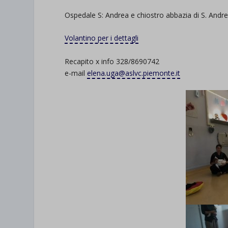
Ospedale S: Andrea e chiostro abbazia di S. Andre
Volantino per i dettagli
Recapito x info 328/8690742
e-mail
elena.uga@aslvc.piemonte.it