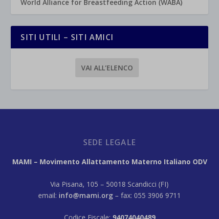
World Alliance for Breastfeeding Action (WABA)
SITI UTILI – SITI AMICI
VAI ALL’ELENCO
SEDE LEGALE
MAMI – Movimento Allattamento Materno Italiano ODV
Via Pisana, 105 – 50018 Scandicci (FI)
email:
info@mami.org
– fax: 055 3906 9711
Codice Fiscale:
94074040489