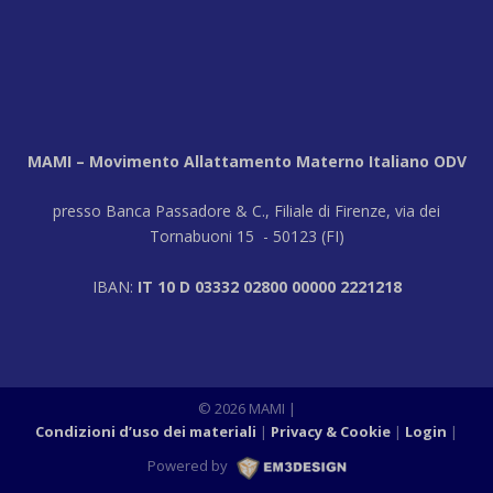
MAMI – Movimento Allattamento Materno Italiano ODV
presso Banca Passadore & C., Filiale di Firenze, via dei
Tornabuoni 15 - 50123 (FI)
IBAN:
IT 10 D 03332 02800 00000 2221218
© 2026 MAMI
|
Condizioni d’uso dei materiali
Privacy & Cookie
Login
|
Powered by
M3DESIGN