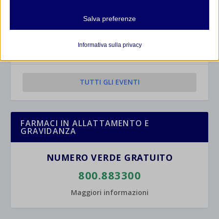
Mostra dettagli
Salva preferenze
Analitici
CALENDARIO EVENTI
et-editor-available-post-*
I cookie di statistica raccolgono informazioni sull'utilizzo,
Informativa sulla privacy
consentendoci di ottenere informazioni su come i visitatori
Non ci sono eventi
mhcookie
interagiscono con il nostro sito web.
wordpress_logged_in_*
Mostra dettagli
TUTTI GLI EVENTI
wordpress_test_cookie
Altri servizi
_ga
Questa categoria include tutti i cookie, i domini e i servizi che non
wp-settings-*
rientrano nelle altre categorie specifiche o che non sono stati
_ga_*
FARMACI IN ALLATTAMENTO E
wp-settings-time-*
esplicitamente categorizzati.
GRAVIDANZA
jetpackState[message]
Mostra dettagli
NUMERO VERDE GRATUITO
et-saved-post*
800.883300
wpc*
Maggiori informazioni