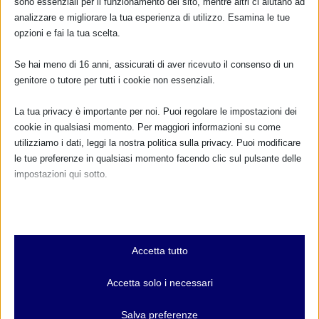
sono essenziali per il funzionamento del sito, mentre altri ci aiutano ad
analizzare e migliorare la tua esperienza di utilizzo. Esamina le tue
opzioni e fai la tua scelta.
Se hai meno di 16 anni, assicurati di aver ricevuto il consenso di un
genitore o tutore per tutti i cookie non essenziali.
La tua privacy è importante per noi. Puoi regolare le impostazioni dei
cookie in qualsiasi momento. Per maggiori informazioni su come
utilizziamo i dati, leggi la nostra politica sulla privacy. Puoi modificare
le tue preferenze in qualsiasi momento facendo clic sul pulsante delle
GLI EDUCATORI PROFESSIONALI E LA SAM
impostazioni qui sotto.
2022
di
Monica Garraffa
|
Set 28, 2022
|
Eventi_SAM_2022
,
Online
,
Nota che, se scegli di disabilitare alcuni tipi di cookie, questo potrebbe
Territorio nazionale
|
0
|
influire sulla tua esperienza del sito e sui servizi che possiamo offrire.
Gli educatori professionali e la SAM 2022 Promosso da
Essenziali
Commissione Albo Nazionale Educatori...
Accetta tutto
I cookie e i servizi essenziali abilitano le funzioni di base e sono
necessari per il corretto funzionamento del sito web. Questi cookie
Accetta solo i necessari
PER SAPERNE DI PIÙ
e servizi non richiedono il consenso dell'utente secondo il GDPR.
Mostra dettagli
Salva preferenze