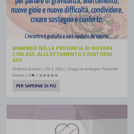
MAMMEDÌ NELLA PROVINCIA DI NOVARA
CON ASS. ALLLATTAMENTO E DINTORNI
APS
di
Monia Scarton
|
Ott 3, 2023
|
Gruppi di sostegno
,
Piemonte
Notizie
|
0
|
PER SAPERNE DI PIÙ