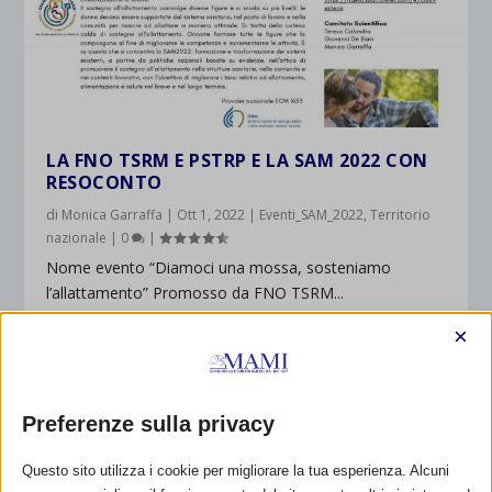
LA FNO TSRM E PSTRP E LA SAM 2022 CON
RESOCONTO
di
Monica Garraffa
|
Ott 1, 2022
|
Eventi_SAM_2022
,
Territorio
nazionale
|
0
|
Nome evento “Diamoci una mossa, sosteniamo
l’allattamento” Promosso da FNO TSRM...
×
PER SAPERNE DI PIÙ
Preferenze sulla privacy
Questo sito utilizza i cookie per migliorare la tua esperienza. Alcuni