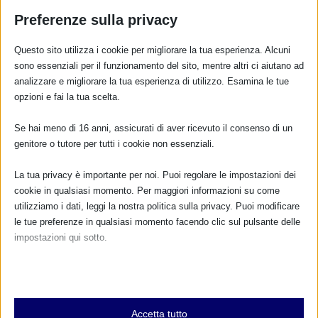
Preferenze sulla privacy
Questo sito utilizza i cookie per migliorare la tua esperienza. Alcuni
sono essenziali per il funzionamento del sito, mentre altri ci aiutano ad
analizzare e migliorare la tua esperienza di utilizzo. Esamina le tue
opzioni e fai la tua scelta.
Ostetrica Michela Capra
17 Gennaio 2009
Se hai meno di 16 anni, assicurati di aver ricevuto il consenso di un
genitore o tutore per tutti i cookie non essenziali.
La tua privacy è importante per noi. Puoi regolare le impostazioni dei
cookie in qualsiasi momento. Per maggiori informazioni su come
utilizziamo i dati, leggi la nostra politica sulla privacy. Puoi modificare
le tue preferenze in qualsiasi momento facendo clic sul pulsante delle
impostazioni qui sotto.
Nota che, se scegli di disabilitare alcuni tipi di cookie, questo potrebbe
Progetto Aziendale “Accreditamento punti
influire sulla tua esperienza del sito e sui servizi che possiamo offrire.
UNICEF. Favorire ed Umanizzare l’evento nascita
Essenziali
e l’ Allattamento al Seno” – Palermo –
Accetta tutto
I cookie e i servizi essenziali abilitano le funzioni di base e sono