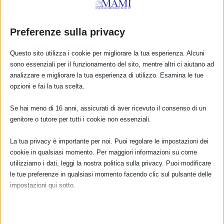
Preferenze sulla privacy
Associazione La Via Lattea – Vignola e
Castelnuovo Rangone (MO)
Questo sito utilizza i cookie per migliorare la tua esperienza. Alcuni
17 Settembre 2010
sono essenziali per il funzionamento del sito, mentre altri ci aiutano ad
analizzare e migliorare la tua esperienza di utilizzo. Esamina le tue
opzioni e fai la tua scelta.
Se hai meno di 16 anni, assicurati di aver ricevuto il consenso di un
CALENDARIO EVENTI
genitore o tutore per tutti i cookie non essenziali.
Non ci sono eventi
La tua privacy è importante per noi. Puoi regolare le impostazioni dei
cookie in qualsiasi momento. Per maggiori informazioni su come
utilizziamo i dati, leggi la nostra politica sulla privacy. Puoi modificare
TUTTI GLI EVENTI
le tue preferenze in qualsiasi momento facendo clic sul pulsante delle
impostazioni qui sotto.
FARMACI IN ALLATTAMENTO E
Nota che, se scegli di disabilitare alcuni tipi di cookie, questo potrebbe
GRAVIDANZA
influire sulla tua esperienza del sito e sui servizi che possiamo offrire.