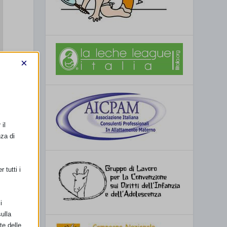
×
il
nza di
 tutti i
i
ulla
te delle