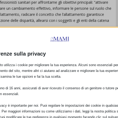
ssionisti sanitari per affrontarne gli obiettivi principali: “attivare
zzare un cambiamento effettivo, informare le persone sul ruolo che
llattamento, radicare il concetto che l’allattamento garantisce
one delle disparità, allearsi con i soggetti e gli enti della catena
enzione, nell’ambito del webinar, all’influenza che l’industria dei
e operatori condizionandone talvolta le scelte. Inoltre è stato
o delle professioni sanitarie a sostegno dell’allattamento.
renze sulla privacy
rofessionisti afferenti alla FNOTSRM e PSTRP potranno farsi tramite
per i 150 posti per le altre professioni con crediti, e i 50 posti
o utilizza i cookie per migliorare la tua esperienza. Alcuni sono essenziali per 
o fare a questo link https://nuevo.radcrawler.com/#/corsi-esterni,
ento del sito, mentre altri ci aiutano ad analizzare e migliorare la tua esperie
Esamina le tue opzioni e fai la tua scelta.
o di 16 anni, assicurati di aver ricevuto il consenso di un genitore o tutore per
n essenziali.
ivacy è importante per noi. Puoi regolare le impostazioni dei cookie in qualsias
Per maggiori informazioni su come utilizziamo i dati, leggi la nostra politica s
Puoi modificare le tue preferenze in qualsiasi momento facendo clic sul pulsan