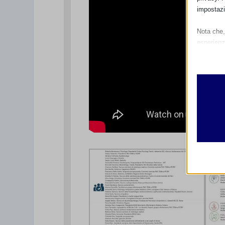
impostazi
Nota che, 
esperienz
Essen
I cooki
funzio
second
Analit
et-edito
I cooki
informa
mhcook
wordpre
Altri 
wordpre
_ga
Questa 
catego
wp-sett
_ga_*
wp-sett
jetpack