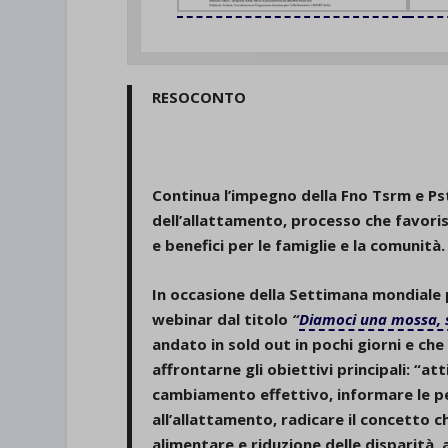
et-save
wpc*
RESOCONTO
Continua l’impegno della Fno Tsrm e P
dell’allattamento, processo che favoris
e benefici per le famiglie e la comunità.
In occasione della Settimana mondiale
webinar dal titolo
“
Diamoci una mossa, 
andato in sold out in pochi giorni e che
affrontarne gli obiettivi principali: “at
cambiamento effettivo, informare le pe
all’allattamento, radicare il concetto 
alimentare e riduzione delle disparità, a