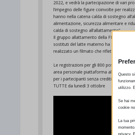
2022, e vedrà la partecipazione di vari profe
l’impegno delle figure coinvolte per reali
hanno nella catena calda di sostegno all’a
alimentazione, sicurezza alimentare e riduzi
calda di sostegno all’allattamento”.
Il gruppo allattamento della FNO porrà l’att
sostituti del latte materno ha su famiglie 
realizzato un filmato che riflette l’impegn
Prefe
Le registrazioni per gli 800 posti per i p
area personale piattaforma alboweb, quelle 
Questo sit
per i partecipanti senza crediti si potrann
funzionam
TUTTE da lunedì 3 ottobre
utilizzo. 
Se hai men
cookie no
La tua pr
momento. 
privacy. 