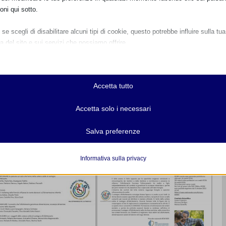
oni qui sotto.
se scegli di disabilitare alcuni tipi di cookie, questo potrebbe influire sulla tua
a del sito e sui servizi che possiamo offrire.
ziali
e e i servizi essenziali abilitano le funzioni di base e sono necessari per il cor
namento del sito web. Questi cookie e servizi non richiedono il consenso dell'
Accetta tutto
o il GDPR.
Mostra dettagli
Accetta solo i necessari
ici
r-available-post-*
Salva preferenze
e di statistica raccolgono informazioni sull'utilizzo, consentendoci di ottenere
zioni su come i visitatori interagiscono con il nostro sito web.
ie
Mostra dettagli
Informativa sulla privacy
ss_logged_in_*
servizi
ss_test_cookie
categoria include tutti i cookie, i domini e i servizi che non rientrano nelle alt
rie specifiche o che non sono stati esplicitamente categorizzati.
ings-*
Mostra dettagli
ings-time-*
State[message]