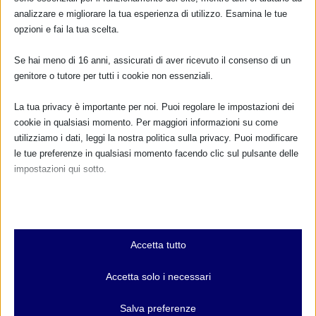
analizzare e migliorare la tua esperienza di utilizzo. Esamina le tue
opzioni e fai la tua scelta.
Se hai meno di 16 anni, assicurati di aver ricevuto il consenso di un
genitore o tutore per tutti i cookie non essenziali.
La tua privacy è importante per noi. Puoi regolare le impostazioni dei
cookie in qualsiasi momento. Per maggiori informazioni su come
utilizziamo i dati, leggi la nostra politica sulla privacy. Puoi modificare
le tue preferenze in qualsiasi momento facendo clic sul pulsante delle
impostazioni qui sotto.
Nota che, se scegli di disabilitare alcuni tipi di cookie, questo potrebbe
influire sulla tua esperienza del sito e sui servizi che possiamo offrire.
Essenziali
Accetta tutto
I cookie e i servizi essenziali abilitano le funzioni di base e sono
necessari per il corretto funzionamento del sito web. Questi cookie
Accetta solo i necessari
e servizi non richiedono il consenso dell'utente secondo il GDPR.
CALENDARIO EVENTI
Mostra dettagli
Salva preferenze