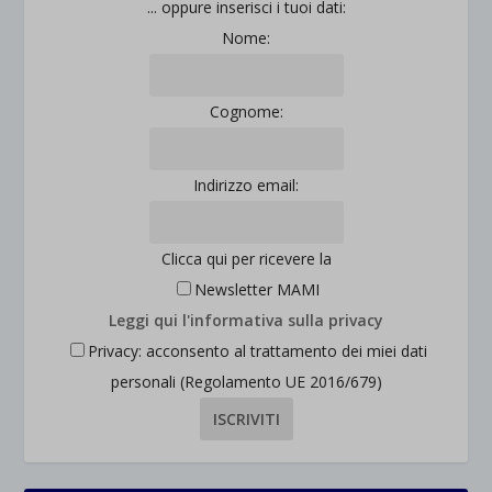
jetpackState[message]
... oppure inserisci i tuoi dati:
Mostra dettagli
Nome:
et-saved-post*
wpc*
Cognome:
Indirizzo email:
Clicca qui per ricevere la
Newsletter MAMI
Leggi qui l'informativa sulla privacy
Privacy: acconsento al trattamento dei miei dati
personali (Regolamento UE 2016/679)