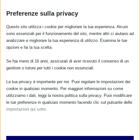
Preferenze sulla privacy
Questo sito utilizza i cookie per migliorare la tua esperienza. Alcuni
sono essenziali per il funzionamento del sito, mentre altri ci aiutano ad
analizzare e migliorare la tua esperienza di utilizzo. Esamina le tue
opzioni e fai la tua scelta.
Se hai meno di 16 anni, assicurati di aver ricevuto il consenso di un
genitore o tutore per tutti i cookie non essenziali.
La tua privacy è importante per noi. Puoi regolare le impostazioni dei
cookie in qualsiasi momento. Per maggiori informazioni su come
utilizziamo i dati, leggi la nostra politica sulla privacy. Puoi modificare
le tue preferenze in qualsiasi momento facendo clic sul pulsante delle
impostazioni qui sotto.
Nota che, se scegli di disabilitare alcuni tipi di cookie, questo potrebbe
influire sulla tua esperienza del sito e sui servizi che possiamo offrire.
Associazione “La Goccia Magica” – Genzano di
Essenziali