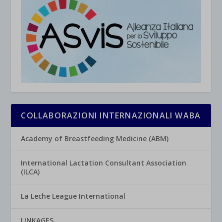
jetpackState[message]
Mostra dettagli
et-saved-post*
wpc*
COLLABORAZIONI INTERNAZIONALI WABA
Academy of Breastfeeding Medicine (ABM)
International Lactation Consultant Association
(ILCA)
La Leche League International
LINKAGES