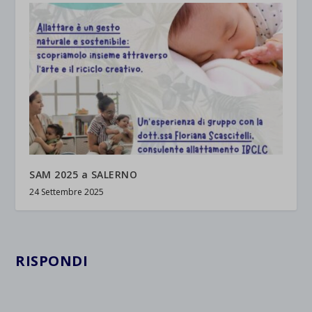
jetpackState[message]
Mostra dettagli
et-saved-post*
wpc*
SAM 2025 a SALERNO
24 Settembre 2025
RISPONDI