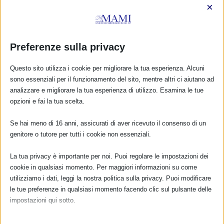
×
prevenzione degli incidenti domestici
nell’infanzia (“Maneggiare con cura” e “Affy
fiuta pericolo”), svolte da operatori ASL AL
nell’ambito delle azioni del Programma
Preferenze sulla privacy
“Primi 1000 giorni” del Piano Locale della
Questo sito utilizza i cookie per migliorare la tua esperienza. Alcuni
Prevenzione.
sono essenziali per il funzionamento del sito, mentre altri ci aiutano ad
analizzare e migliorare la tua esperienza di utilizzo. Esamina le tue
Anche per questa edizione della #SAM2023, i
opzioni e fai la tua scelta.
punti di forza delle iniziative sono stati il
coinvolgimento della collettività e
Se hai meno di 16 anni, assicurati di aver ricevuto il consenso di un
l’opportunità di far conoscere alle neo-
genitore o tutore per tutti i cookie non essenziali.
mamme le strutture del territorio e le
iniziative presenti, con l’obiettivo di creare
La tua privacy è importante per noi. Puoi regolare le impostazioni dei
cookie in qualsiasi momento. Per maggiori informazioni su come
una rete a sostegno dell’allattamento nei
utilizziamo i dati, leggi la nostra politica sulla privacy. Puoi modificare
luoghi e negli spazi di vita delle donne.
le tue preferenze in qualsiasi momento facendo clic sul pulsante delle
impostazioni qui sotto.
Nota che, se scegli di disabilitare alcuni tipi di cookie, questo potrebbe