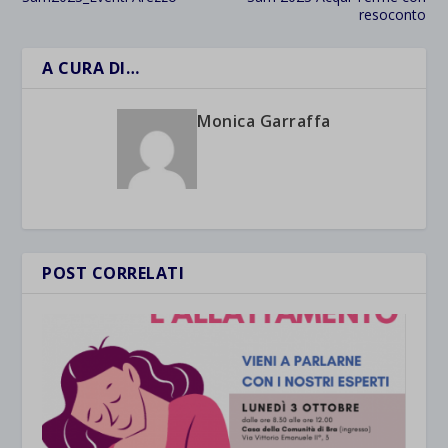
et-saved-post*
resoconto
wpc*
A CURA DI…
Monica Garraffa
POST CORRELATI