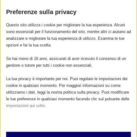
SAM 2025 a Vignola e Terre di Castelli (MO)
24 Settembre 2025
Preferenze sulla privacy
Questo sito utilizza i cookie per migliorare la tua esperienza. Alcuni
sono essenziali per il funzionamento del sito, mentre altri ci aiutano ad
RISPONDI
analizzare e migliorare la tua esperienza di utilizzo. Esamina le tue
opzioni e fai la tua scelta.
Se hai meno di 16 anni, assicurati di aver ricevuto il consenso di un
genitore o tutore per tutti i cookie non essenziali.
La tua privacy è importante per noi. Puoi regolare le impostazioni dei
cookie in qualsiasi momento. Per maggiori informazioni su come
utilizziamo i dati, leggi la nostra politica sulla privacy. Puoi modificare
le tue preferenze in qualsiasi momento facendo clic sul pulsante delle
impostazioni qui sotto.
Nota che, se scegli di disabilitare alcuni tipi di cookie, questo potrebbe
influire sulla tua esperienza del sito e sui servizi che possiamo offrire.
Essenziali