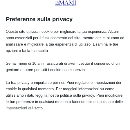
Sam 2025 a Carmagnola (TO)_con resoconto
Preferenze sulla privacy
25 Settembre 2025
Questo sito utilizza i cookie per migliorare la tua esperienza. Alcuni
sono essenziali per il funzionamento del sito, mentre altri ci aiutano ad
analizzare e migliorare la tua esperienza di utilizzo. Esamina le tue
RISPONDI
opzioni e fai la tua scelta.
Se hai meno di 16 anni, assicurati di aver ricevuto il consenso di un
genitore o tutore per tutti i cookie non essenziali.
La tua privacy è importante per noi. Puoi regolare le impostazioni dei
cookie in qualsiasi momento. Per maggiori informazioni su come
utilizziamo i dati, leggi la nostra politica sulla privacy. Puoi modificare
le tue preferenze in qualsiasi momento facendo clic sul pulsante delle
impostazioni qui sotto.
Nota che, se scegli di disabilitare alcuni tipi di cookie, questo potrebbe
influire sulla tua esperienza del sito e sui servizi che possiamo offrire.