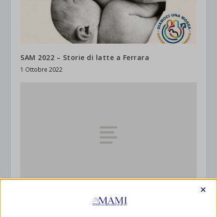
SAM 2022 – Storie di latte a Ferrara
1 Ottobre 2022
×
Sam 2019 a Piacenza
30 Settembre 2019