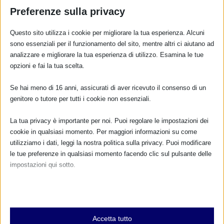
Preferenze sulla privacy
Questo sito utilizza i cookie per migliorare la tua esperienza. Alcuni
RISPONDI
sono essenziali per il funzionamento del sito, mentre altri ci aiutano ad
analizzare e migliorare la tua esperienza di utilizzo. Esamina le tue
opzioni e fai la tua scelta.
Se hai meno di 16 anni, assicurati di aver ricevuto il consenso di un
genitore o tutore per tutti i cookie non essenziali.
La tua privacy è importante per noi. Puoi regolare le impostazioni dei
cookie in qualsiasi momento. Per maggiori informazioni su come
utilizziamo i dati, leggi la nostra politica sulla privacy. Puoi modificare
le tue preferenze in qualsiasi momento facendo clic sul pulsante delle
impostazioni qui sotto.
Nota che, se scegli di disabilitare alcuni tipi di cookie, questo potrebbe
influire sulla tua esperienza del sito e sui servizi che possiamo offrire.
Essenziali
Accetta tutto
I cookie e i servizi essenziali abilitano le funzioni di base e sono