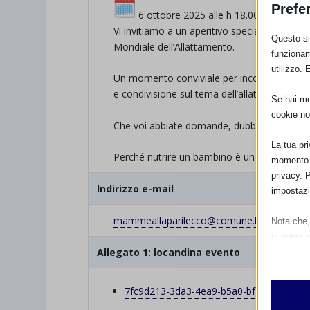
Prefe
6 ottobre 2025 alle h 18.00 presso il C
Vi invitiamo a un aperitivo speciale dedicato
Questo sit
Mondiale dell’Allattamento.
funzionam
utilizzo. 
Un momento conviviale per incontrare altre
e condivisione sul tema dell’allattamento e de
Se hai men
cookie no
Che voi abbiate domande, dubbi o sempliceme
La tua pr
Perché nutrire un bambino è un viaggio che 
momento. 
privacy. 
Indirizzo e-mail
impostazi
mammeallaparilecco@comune.
lecco.it
Nota che, 
esperienz
Allegato 1: locandina evento
Essen
I cooki
funzio
7fc9d213-3da3-4ea9-b5a0-
bf7fce6eac63
second