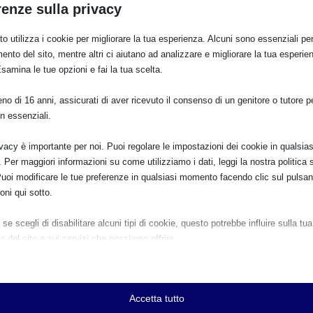
renze sulla privacy
entro per le Famiglie di Lecco
 a neo genitori e futuri genitori, In occasione della Settimana
o utilizza i cookie per migliorare la tua esperienza. Alcuni sono essenziali per 
ento del sito, mentre altri ci aiutano ad analizzare e migliorare la tua esperie
Esamina le tue opzioni e fai la tua scelta.
 famiglie e il gruppo di MammePeer che offrono ascolto, sostegno
lla genitorialità.
o di 16 anni, assicurati di aver ricevuto il consenso di un genitore o tutore per
n essenziali.
nte voglia di fare due chiacchiere, sarete i benvenuti!
ivacy è importante per noi. Puoi regolare le impostazioni dei cookie in qualsias
non va fatto da soli.
Per maggiori informazioni su come utilizziamo i dati, leggi la nostra politica s
Puoi modificare le tue preferenze in qualsiasi momento facendo clic sul pulsan
oni qui sotto.
se scegli di disabilitare alcuni tipi di cookie, questo potrebbe influire sulla tua
a del sito e sui servizi che possiamo offrire.
ziali
e e i servizi essenziali abilitano le funzioni di base e sono necessari per il cor
namento del sito web. Questi cookie e servizi non richiedono il consenso dell'
.JPG
Accetta tutto
o il GDPR.