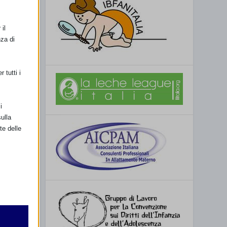
il
nza di
 tutti i
i
ulla
te delle
retto
utente