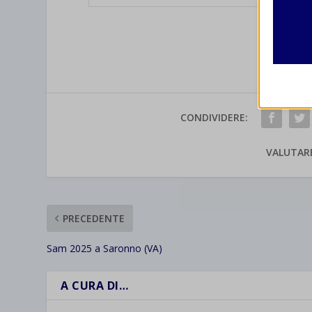
Analit
et-edito
I cooki
informa
mhcook
wordpre
Altri 
CONDIVIDERE:
wordpre
_ga
Questa 
catego
wp-sett
_ga_*
VALUTAR
wp-sett
jetpack
et-save
PRECEDENTE
wpc*
Sam 2025 a Saronno (VA)
A CURA DI…