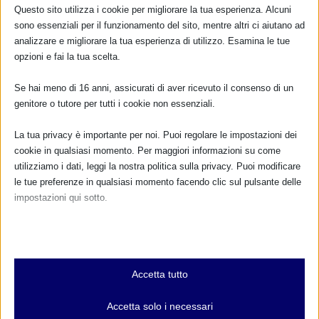
Questo sito utilizza i cookie per migliorare la tua esperienza. Alcuni
sono essenziali per il funzionamento del sito, mentre altri ci aiutano ad
CALENDARIO EVENTI
analizzare e migliorare la tua esperienza di utilizzo. Esamina le tue
opzioni e fai la tua scelta.
Non ci sono eventi
Se hai meno di 16 anni, assicurati di aver ricevuto il consenso di un
TUTTI GLI EVENTI
genitore o tutore per tutti i cookie non essenziali.
La tua privacy è importante per noi. Puoi regolare le impostazioni dei
cookie in qualsiasi momento. Per maggiori informazioni su come
FARMACI IN ALLATTAMENTO E
utilizziamo i dati, leggi la nostra politica sulla privacy. Puoi modificare
GRAVIDANZA
le tue preferenze in qualsiasi momento facendo clic sul pulsante delle
impostazioni qui sotto.
NUMERO VERDE GRATUITO
Nota che, se scegli di disabilitare alcuni tipi di cookie, questo potrebbe
800.883300
influire sulla tua esperienza del sito e sui servizi che possiamo offrire.
Essenziali
Maggiori informazioni
Accetta tutto
I cookie e i servizi essenziali abilitano le funzioni di base e sono
necessari per il corretto funzionamento del sito web. Questi cookie
Accetta solo i necessari
e servizi non richiedono il consenso dell'utente secondo il GDPR.