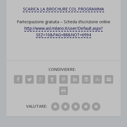
SCARICA LA BROCHURE COL PROGRAMMA
Partecipazione gratuita – Scheda d’iscrizione online
http://www.asl.milano.it/user/Default.aspx?
SEZ=10&PAG=88&NOT=6994
CONDIVIDERE:
VALUTARE: