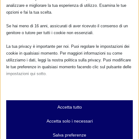
Non ci sono eventi
analizzare e migliorare la tua esperienza di utilizzo. Esamina le tue
opzioni e fai la tua scelta.
TUTTI GLI EVENTI
Se hai meno di 16 anni, assicurati di aver ricevuto il consenso di un
genitore o tutore per tutti i cookie non essenziali.
FARMACI IN ALLATTAMENTO E
La tua privacy è importante per noi. Puoi regolare le impostazioni dei
GRAVIDANZA
cookie in qualsiasi momento. Per maggiori informazioni su come
utilizziamo i dati, leggi la nostra politica sulla privacy. Puoi modificare
le tue preferenze in qualsiasi momento facendo clic sul pulsante delle
NUMERO VERDE GRATUITO
impostazioni qui sotto.
800.883300
Nota che, se scegli di disabilitare alcuni tipi di cookie, questo potrebbe
Maggiori informazioni
influire sulla tua esperienza del sito e sui servizi che possiamo offrire.
Essenziali
Accetta tutto
I cookie e i servizi essenziali abilitano le funzioni di base e sono
RIMANI AGGIORNATO
necessari per il corretto funzionamento del sito web. Questi cookie
Accetta solo i necessari
e servizi non richiedono il consenso dell'utente secondo il GDPR.
Mostra dettagli
Salva preferenze