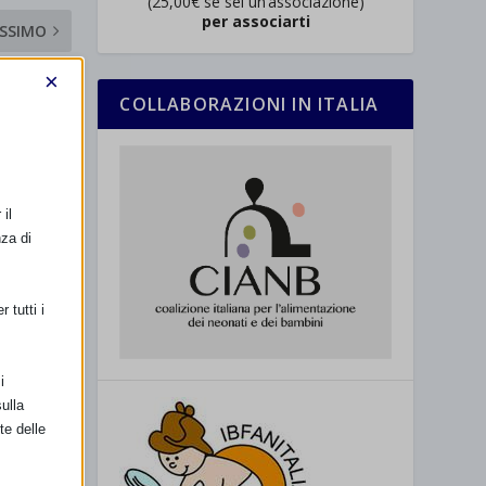
(25,00€ se sei un’associazione)
per associarti
SSIMO
ettingiano
×
COLLABORAZIONI IN ITALIA
il
nza di
 tutti i
i
ulla
te delle