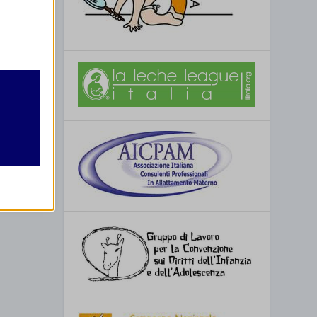
retto
utente
(TV)
re