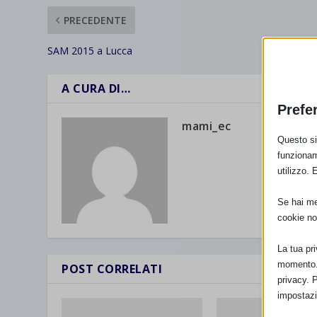
PRECEDENTE
SAM 2015 a Lucca
A CURA DI…
Prefe
mami_ec
Questo sit
funzionam
utilizzo. 
Se hai men
cookie no
La tua pr
momento. 
POST CORRELATI
privacy. 
impostazi