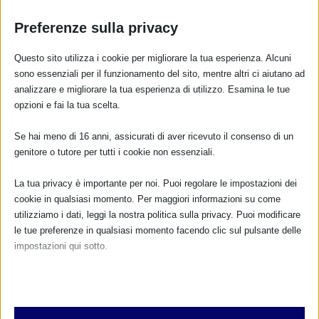
Preferenze sulla privacy
Questo sito utilizza i cookie per migliorare la tua esperienza. Alcuni
sono essenziali per il funzionamento del sito, mentre altri ci aiutano ad
analizzare e migliorare la tua esperienza di utilizzo. Esamina le tue
opzioni e fai la tua scelta.
CALENDARIO EVENTI
Se hai meno di 16 anni, assicurati di aver ricevuto il consenso di un
genitore o tutore per tutti i cookie non essenziali.
Non ci sono eventi
La tua privacy è importante per noi. Puoi regolare le impostazioni dei
cookie in qualsiasi momento. Per maggiori informazioni su come
TUTTI GLI EVENTI
utilizziamo i dati, leggi la nostra politica sulla privacy. Puoi modificare
le tue preferenze in qualsiasi momento facendo clic sul pulsante delle
impostazioni qui sotto.
FARMACI IN ALLATTAMENTO E
GRAVIDANZA
Nota che, se scegli di disabilitare alcuni tipi di cookie, questo potrebbe
influire sulla tua esperienza del sito e sui servizi che possiamo offrire.
NUMERO VERDE GRATUITO
Essenziali