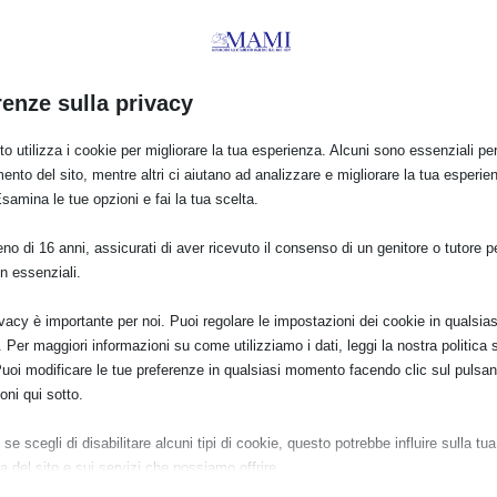
 è ricco di anticorpi;
Sano
: garantisce i migliori esiti di salute;
n richiede l’uso di risorse non rinnovabili!
azione Italiana Fotografi di Bambini
!
renze sulla privacy
o utilizza i cookie per migliorare la tua esperienza. Alcuni sono essenziali per 
ento del sito, mentre altri ci aiutano ad analizzare e migliorare la tua esperie
Esamina le tue opzioni e fai la tua scelta.
o di 16 anni, assicurati di aver ricevuto il consenso di un genitore o tutore per
n essenziali.
ivacy è importante per noi. Puoi regolare le impostazioni dei cookie in qualsias
Per maggiori informazioni su come utilizziamo i dati, leggi la nostra politica s
E:
Puoi modificare le tue preferenze in qualsiasi momento facendo clic sul pulsan
oni qui sotto.
se scegli di disabilitare alcuni tipi di cookie, questo potrebbe influire sulla tua
PRO
a del sito e sui servizi che possiamo offrire.
ziali