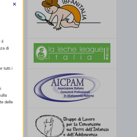
×
il
nza di
 tutti i
i
ulla
te delle
SSIMO