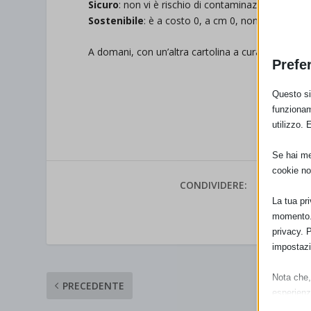
Sicuro
: non vi è rischio di contaminazione ma anzi
Sostenibile
: è a costo 0, a cm 0, non inquina e no
A domani, con un’altra cartolina a cura dell’
Associ
Prefe
Questo sit
funzionam
utilizzo. 
Se hai men
cookie no
CONDIVIDERE:
La tua pr
momento. 
VALUTAR
privacy. 
impostazi
Nota che, 
PRECEDENTE
esperienz
Essen