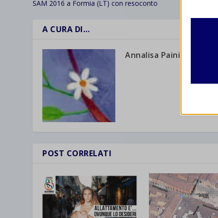
SAM 2016 a Formia (LT) con resoconto
I cooki
funzio
A CURA DI…
second
Annalisa Paini
Analit
et-edito
I cooki
informa
mhcook
wordpre
Altri 
wordpre
_ga
Questa 
catego
wp-sett
_ga_*
POST CORRELATI
wp-sett
jetpack
et-save
wpc*