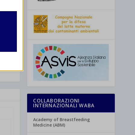
16 a Melfi
retto
utente
re
COLLABORAZIONI
INTERNAZIONALI WABA
Academy of Breastfeeding
Medicine (ABM)