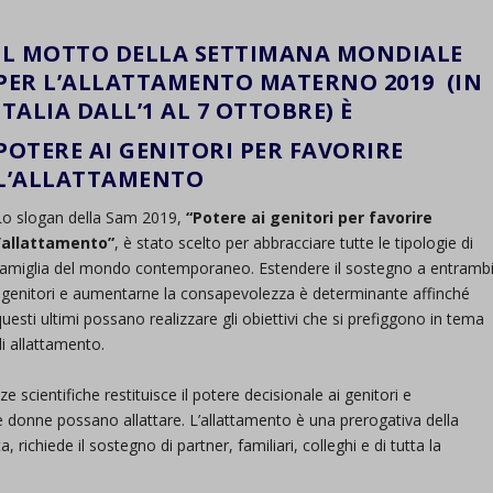
IL MOTTO DELLA SETTIMANA MONDIALE
PER L’ALLATTAMENTO MATERNO 2019 (IN
ITALIA DALL’1 AL 7 OTTOBRE) È
POTERE AI GENITORI PER FAVORIRE
L’ALLATTAMENTO
Lo slogan della Sam 2019,
“Potere ai genitori per favorire
l’allattamento”
, è stato scelto per abbracciare tutte le tipologie di
famiglia del mondo contemporaneo. Estendere il sostegno a entramb
i genitori e aumentarne la consapevolezza è determinante affinché
questi ultimi possano realizzare gli obiettivi che si prefiggono in tema
di allattamento.
 scientifiche restituisce il potere decisionale ai genitori e
 le donne possano allattare. L’allattamento è una prerogativa della
 richiede il sostegno di partner, familiari, colleghi e di tutta la