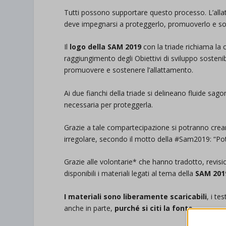
Tutti possono supportare questo processo. L’allat
deve impegnarsi a proteggerlo, promuoverlo e so
Il
logo della SAM 2019
con la triade richiama l
raggiungimento degli Obiettivi di sviluppo sostenib
promuovere e sostenere l’allattamento.
Ai due fianchi della triade si delineano fluide sa
necessaria per proteggerla.
Grazie a tale compartecipazione si potranno creare
irregolare, secondo il motto della #Sam2019: “Pote
Grazie alle volontarie* che hanno tradotto, revi
disponibili i materiali legati al tema della
SAM 2019
I materiali sono liberamente scaricabili
, i te
anche in parte,
purché si citi la fonte
.