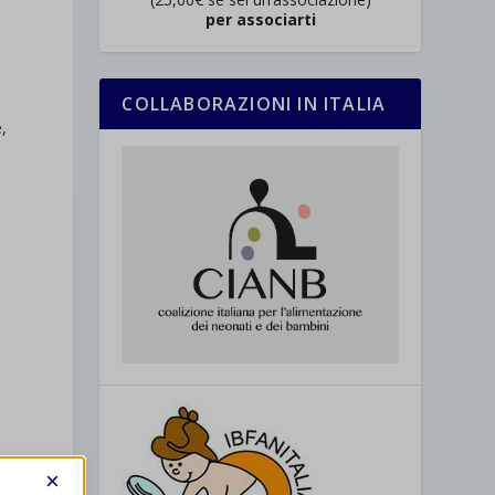
per associarti
i
COLLABORAZIONI IN ITALIA
e,
×