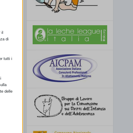
il
nza di
 tutti i
i
ulla
te delle
retto