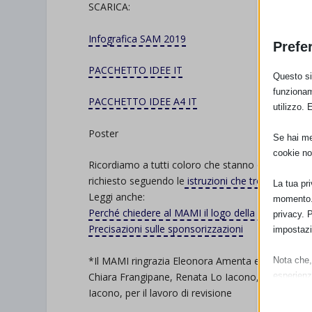
SCARICA:
Infografica SAM 2019
Prefe
PACCHETTO IDEE IT
Questo sit
funzionam
PACCHETTO IDEE A4 IT
utilizzo. 
Poster
Se hai men
cookie no
Ricordiamo a tutti coloro che stanno organizzand
richiesto seguendo le
istruzioni che trovate clicc
La tua pr
Leggi anche:
momento. 
Perché chiedere al MAMI il logo della SAM?
privacy. 
Precisazioni sulle sponsorizzazioni
impostazi
*Il MAMI ringrazia Eleonora Amenta e Clarissa Arn
Nota che, 
Chiara Frangipane, Renata Lo Iacono, Francesca M
esperienz
Essen
Iacono, per il lavoro di revisione
I cooki