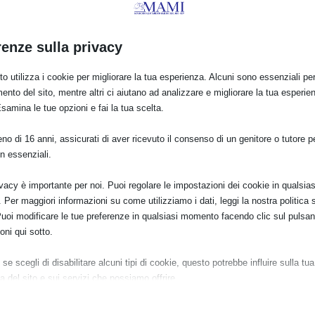
renze sulla privacy
o utilizza i cookie per migliorare la tua esperienza. Alcuni sono essenziali per 
ento del sito, mentre altri ci aiutano ad analizzare e migliorare la tua esperie
Esamina le tue opzioni e fai la tua scelta.
o di 16 anni, assicurati di aver ricevuto il consenso di un genitore o tutore per
n essenziali.
o un evento per la SAM 2019 che il logo va
ando qui
ivacy è importante per noi. Puoi regolare le impostazioni dei cookie in qualsias
Per maggiori informazioni su come utilizziamo i dati, leggi la nostra politica s
Puoi modificare le tue preferenze in qualsiasi momento facendo clic sul pulsan
oni qui sotto.
one, per la grafica
se scegli di disabilitare alcuni tipi di cookie, questo potrebbe influire sulla tua
ileti, Martine Moretti, Mara Panozzo per la traduzione, Renata Lo
a del sito e sui servizi che possiamo offrire.
ziali
e e i servizi essenziali abilitano le funzioni di base e sono necessari per il cor