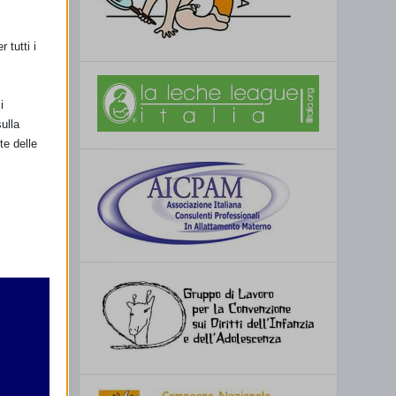
 tutti i
i
ulla
te delle
retto
utente
SSIMO
16 a Melfi