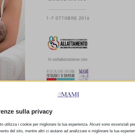
amo a diversi Obiettivi di Sviluppo Sostenibile: 1,2,3 (ridurre la povertà, l
servizi igienici accessibili), 7 (energia accessibile e sostenibile).
renze sulla privacy
 è ricco di anticorpi;
Sano
: garantisce i migliori esiti di salute;
o utilizza i cookie per migliorare la tua esperienza. Alcuni sono essenziali per 
n richiede l’uso di risorse non rinnovabili!
ento del sito, mentre altri ci aiutano ad analizzare e migliorare la tua esperie