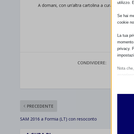
utilizzo. 
A domani, con un’altra cartolina a cura dell’
Associ
Se hai men
cookie no
La tua pr
momento. 
privacy. 
impostazi
CONDIVIDERE:
Nota che, 
esperienz
VALUTAR
Essen
I cooki
funzio
second
PRECEDENTE
SAM 2016 a Formia (LT) con resoconto
Analit
et-edito
I cooki