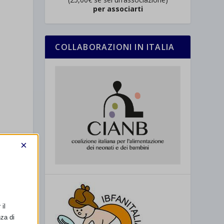
per associarti
COLLABORAZIONI IN ITALIA
×
a
il
nza di