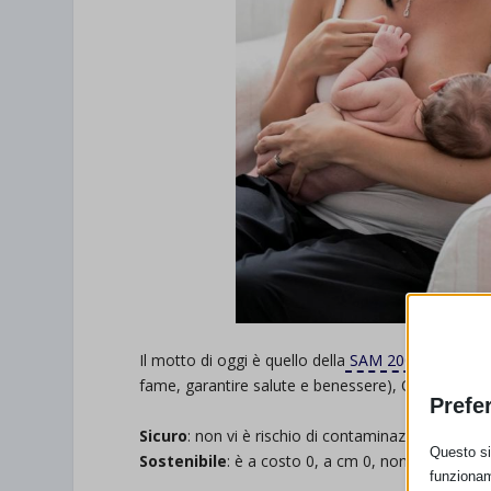
Il motto di oggi è quello della
SAM 2004
, il richi
fame, garantire salute e benessere), OSS 6 (acqua e 
Prefe
Sicuro
: non vi è rischio di contaminazione ma anzi
Questo sit
Sostenibile
: è a costo 0, a cm 0, non inquina e no
funzionam