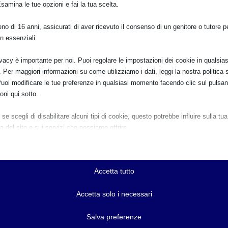
Esamina le tue opzioni e fai la tua scelta.
azione Italiana Fotografi di Bambini
!
o di 16 anni, assicurati di aver ricevuto il consenso di un genitore o tutore per
n essenziali.
ivacy è importante per noi. Puoi regolare le impostazioni dei cookie in qualsias
Per maggiori informazioni su come utilizziamo i dati, leggi la nostra politica s
Puoi modificare le tue preferenze in qualsiasi momento facendo clic sul pulsan
oni qui sotto.
se scegli di disabilitare alcuni tipi di cookie, questo potrebbe influire sulla tua
a del sito e sui servizi che possiamo offrire.
E:
ziali
e e i servizi essenziali abilitano le funzioni di base e sono necessari per il cor
namento del sito web. Questi cookie e servizi non richiedono il consenso dell'
Accetta tutto
o il GDPR.
PRO
Mostra dettagli
Accetta solo i necessari
Sam 20
ici
r-available-post-*
Salva preferenze
e di statistica raccolgono informazioni sull'utilizzo, consentendoci di ottenere