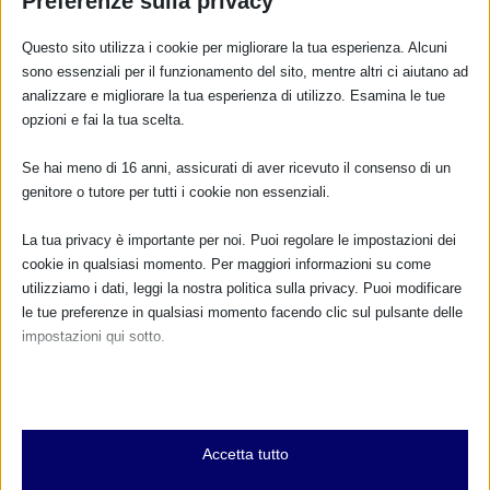
Preferenze sulla privacy
RISPONDI
Questo sito utilizza i cookie per migliorare la tua esperienza. Alcuni
sono essenziali per il funzionamento del sito, mentre altri ci aiutano ad
analizzare e migliorare la tua esperienza di utilizzo. Esamina le tue
opzioni e fai la tua scelta.
Se hai meno di 16 anni, assicurati di aver ricevuto il consenso di un
genitore o tutore per tutti i cookie non essenziali.
La tua privacy è importante per noi. Puoi regolare le impostazioni dei
cookie in qualsiasi momento. Per maggiori informazioni su come
utilizziamo i dati, leggi la nostra politica sulla privacy. Puoi modificare
le tue preferenze in qualsiasi momento facendo clic sul pulsante delle
impostazioni qui sotto.
Nota che, se scegli di disabilitare alcuni tipi di cookie, questo potrebbe
influire sulla tua esperienza del sito e sui servizi che possiamo offrire.
Essenziali
Accetta tutto
I cookie e i servizi essenziali abilitano le funzioni di base e sono
necessari per il corretto funzionamento del sito web. Questi cookie