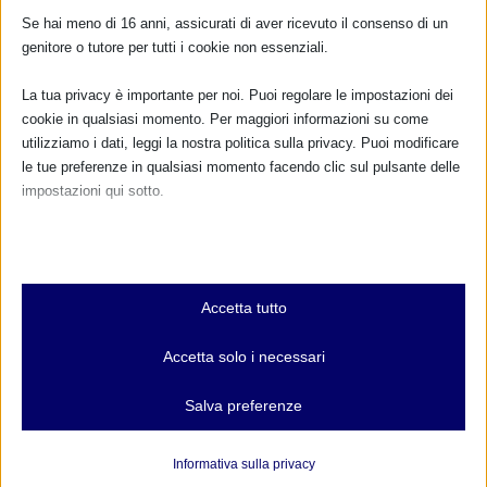
Se hai meno di 16 anni, assicurati di aver ricevuto il consenso di un
genitore o tutore per tutti i cookie non essenziali.
La tua privacy è importante per noi. Puoi regolare le impostazioni dei
cookie in qualsiasi momento. Per maggiori informazioni su come
utilizziamo i dati, leggi la nostra politica sulla privacy. Puoi modificare
le tue preferenze in qualsiasi momento facendo clic sul pulsante delle
impostazioni qui sotto.
Nota che, se scegli di disabilitare alcuni tipi di cookie, questo potrebbe
influire sulla tua esperienza del sito e sui servizi che possiamo offrire.
Essenziali
Accetta tutto
I cookie e i servizi essenziali abilitano le funzioni di base e sono
CALENDARIO EVENTI
necessari per il corretto funzionamento del sito web. Questi cookie
Accetta solo i necessari
e servizi non richiedono il consenso dell'utente secondo il GDPR.
Non ci sono eventi
Mostra dettagli
Salva preferenze
TUTTI GLI EVENTI
Analitici
et-editor-available-post-*
I cookie di statistica raccolgono informazioni sull'utilizzo,
Informativa sulla privacy
consentendoci di ottenere informazioni su come i visitatori