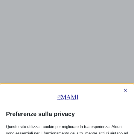
×
Preferenze sulla privacy
CALENDARIO EVENTI
Questo sito utilizza i cookie per migliorare la tua esperienza. Alcuni
sono essenziali per il funzionamento del sito, mentre altri ci aiutano ad