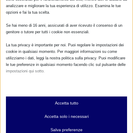
Non ci sono eventi
analizzare e migliorare la tua esperienza di utilizzo. Esamina le tue
opzioni e fai la tua scelta.
TUTTI GLI EVENTI
Se hai meno di 16 anni, assicurati di aver ricevuto il consenso di un
genitore o tutore per tutti i cookie non essenziali.
La tua privacy è importante per noi. Puoi regolare le impostazioni dei
FARMACI IN ALLATTAMENTO E
GRAVIDANZA
cookie in qualsiasi momento. Per maggiori informazioni su come
utilizziamo i dati, leggi la nostra politica sulla privacy. Puoi modificare
le tue preferenze in qualsiasi momento facendo clic sul pulsante delle
NUMERO VERDE GRATUITO
impostazioni qui sotto.
800.883300
Nota che, se scegli di disabilitare alcuni tipi di cookie, questo potrebbe
Maggiori informazioni
influire sulla tua esperienza del sito e sui servizi che possiamo offrire.
Essenziali
Accetta tutto
I cookie e i servizi essenziali abilitano le funzioni di base e sono
RIMANI AGGIORNATO
necessari per il corretto funzionamento del sito web. Questi cookie
Accetta solo i necessari
e servizi non richiedono il consenso dell'utente secondo il GDPR.
Mostra dettagli
Salva preferenze