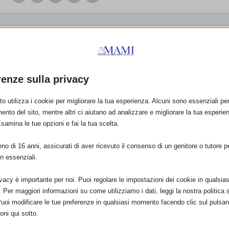
PRO
FLASH MOB NAZIONALE PER L’ALLATT
COMUNICAT
renze sulla privacy
o utilizza i cookie per migliorare la tua esperienza. Alcuni sono essenziali per 
ento del sito, mentre altri ci aiutano ad analizzare e migliorare la tua esperie
Esamina le tue opzioni e fai la tua scelta.
o di 16 anni, assicurati di aver ricevuto il consenso di un genitore o tutore per
n essenziali.
ivacy è importante per noi. Puoi regolare le impostazioni dei cookie in qualsias
Per maggiori informazioni su come utilizziamo i dati, leggi la nostra politica s
Puoi modificare le tue preferenze in qualsiasi momento facendo clic sul pulsan
oni qui sotto.