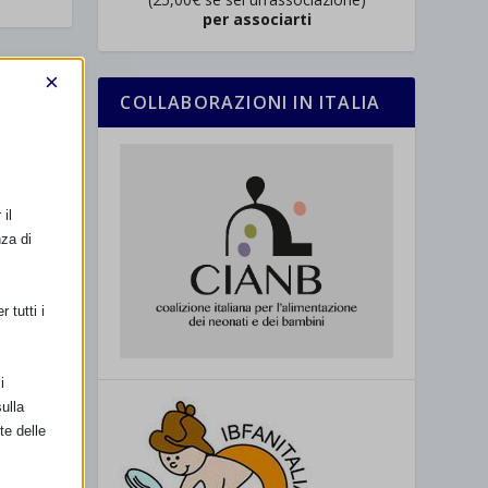
per associarti
×
SSIMO
COLLABORAZIONI IN ITALIA
AMENTO –
O STAMPA
il
nza di
 tutti i
i
ulla
te delle