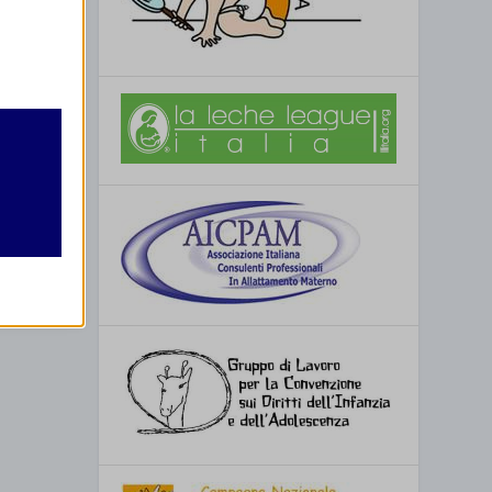
retto
utente
o
re