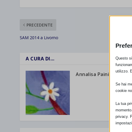
PRECEDENTE
SAM 2014 a Livorno
Prefe
A CURA DI…
Questo sit
funzionam
utilizzo. 
Annalisa Paini
Se hai men
cookie no
La tua pr
momento. 
privacy. 
impostazi