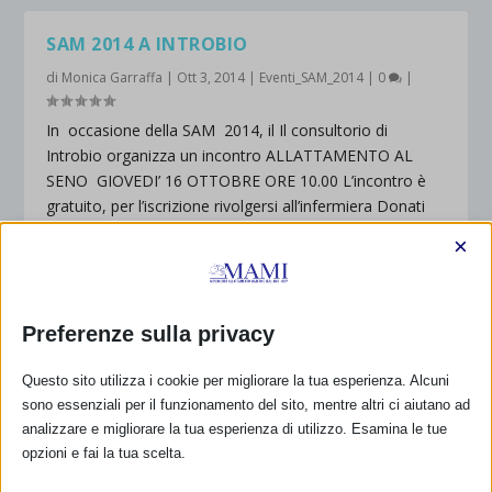
SAM 2014 A INTROBIO
di
Monica Garraffa
|
Ott 3, 2014
|
Eventi_SAM_2014
|
0
|
In occasione della SAM 2014, il Il consultorio di
Introbio organizza un incontro ALLATTAMENTO AL
SENO GIOVEDI’ 16 OTTOBRE ORE 10.00 L’incontro è
gratuito, per l’iscrizione rivolgersi all’infermiera Donati
Marta o...
×
PER SAPERNE DI PIÙ
Preferenze sulla privacy
Questo sito utilizza i cookie per migliorare la tua esperienza. Alcuni
SAM 2014 A TORINO
sono essenziali per il funzionamento del sito, mentre altri ci aiutano ad
di
Annalisa Paini
|
Ott 3, 2014
|
Eventi_SAM_2014
|
0
|
analizzare e migliorare la tua esperienza di utilizzo. Esamina le tue
opzioni e fai la tua scelta.
In occasione della Settimana dell’allattamento materno