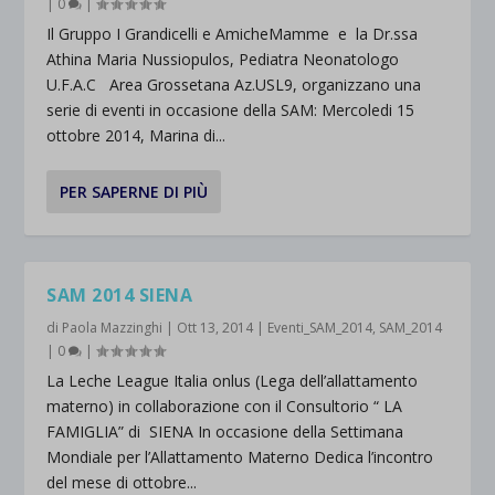
|
0
|
Il Gruppo I Grandicelli e AmicheMamme e la Dr.ssa
Athina Maria Nussiopulos, Pediatra Neonatologo
U.F.A.C Area Grossetana Az.USL9, organizzano una
serie di eventi in occasione della SAM: Mercoledi 15
ottobre 2014, Marina di...
PER SAPERNE DI PIÙ
SAM 2014 SIENA
di
Paola Mazzinghi
|
Ott 13, 2014
|
Eventi_SAM_2014
,
SAM_2014
|
0
|
La Leche League Italia onlus (Lega dell’allattamento
materno) in collaborazione con il Consultorio “ LA
FAMIGLIA” di SIENA In occasione della Settimana
Mondiale per l’Allattamento Materno Dedica l’incontro
del mese di ottobre...