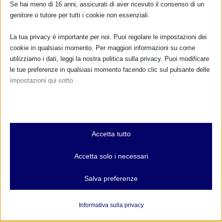
Vitamina Mamma vi invita il 4 ottobre presso il Parco
Se hai meno di 16 anni, assicurati di aver ricevuto il consenso di un
del Valentino (ritrovo tra viale Cagni e viale Virgilio) a
genitore o tutore per tutti i cookie non essenziali.
“UNIAMO LE FORZE: TUTTI UNITI NEL SOSTEGNO...
La tua privacy è importante per noi. Puoi regolare le impostazioni dei
cookie in qualsiasi momento. Per maggiori informazioni su come
PER SAPERNE DI PIÙ
utilizziamo i dati, leggi la nostra politica sulla privacy. Puoi modificare
le tue preferenze in qualsiasi momento facendo clic sul pulsante delle
impostazioni qui sotto.
1
2
3
...
6
Nota che, se scegli di disabilitare alcuni tipi di cookie, questo potrebbe
influire sulla tua esperienza del sito e sui servizi che possiamo offrire.
Essenziali
CALENDARIO EVENTI
Accetta tutto
I cookie e i servizi essenziali abilitano le funzioni di base e sono
necessari per il corretto funzionamento del sito web. Questi cookie
Non ci sono eventi
Accetta solo i necessari
e servizi non richiedono il consenso dell'utente secondo il GDPR.
Mostra dettagli
Salva preferenze
TUTTI GLI EVENTI
Analitici
et-editor-available-post-*
I cookie di statistica raccolgono informazioni sull'utilizzo,
Informativa sulla privacy
consentendoci di ottenere informazioni su come i visitatori
mhcookie