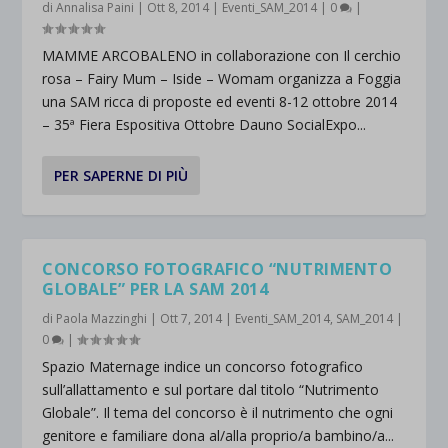
di
Annalisa Paini
|
Ott 8, 2014
|
Eventi_SAM_2014
|
0
|
MAMME ARCOBALENO in collaborazione con Il cerchio
rosa – Fairy Mum – Iside – Womam organizza a Foggia
una SAM ricca di proposte ed eventi 8-12 ottobre 2014
– 35ª Fiera Espositiva Ottobre Dauno SocialExpo...
PER SAPERNE DI PIÙ
CONCORSO FOTOGRAFICO “NUTRIMENTO
GLOBALE” PER LA SAM 2014
di
Paola Mazzinghi
|
Ott 7, 2014
|
Eventi_SAM_2014
,
SAM_2014
|
0
|
Spazio Maternage indice un concorso fotografico
sull’allattamento e sul portare dal titolo “Nutrimento
Globale”. Il tema del concorso è il nutrimento che ogni
genitore e familiare dona al/alla proprio/a bambino/a...