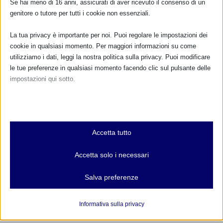
Se hai meno di 16 anni, assicurati di aver ricevuto il consenso di un
genitore o tutore per tutti i cookie non essenziali.
La tua privacy è importante per noi. Puoi regolare le impostazioni dei
SAM 2023 a Cervia (RA)
cookie in qualsiasi momento. Per maggiori informazioni su come
28 Settembre 2023
utilizziamo i dati, leggi la nostra politica sulla privacy. Puoi modificare
le tue preferenze in qualsiasi momento facendo clic sul pulsante delle
impostazioni qui sotto.
RISPONDI
Nota che, se scegli di disabilitare alcuni tipi di cookie, questo potrebbe
influire sulla tua esperienza del sito e sui servizi che possiamo offrire.
Essenziali
Accetta tutto
I cookie e i servizi essenziali abilitano le funzioni di base e sono
necessari per il corretto funzionamento del sito web. Questi cookie
Accetta solo i necessari
e servizi non richiedono il consenso dell'utente secondo il GDPR.
Mostra dettagli
Salva preferenze
Analitici
et-editor-available-post-*
I cookie di statistica raccolgono informazioni sull'utilizzo,
Informativa sulla privacy
consentendoci di ottenere informazioni su come i visitatori
mhcookie
interagiscono con il nostro sito web.