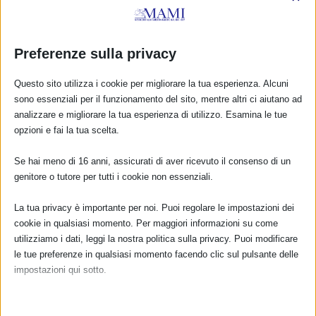
Preferenze sulla privacy
Questo sito utilizza i cookie per migliorare la tua esperienza. Alcuni
sono essenziali per il funzionamento del sito, mentre altri ci aiutano ad
analizzare e migliorare la tua esperienza di utilizzo. Esamina le tue
opzioni e fai la tua scelta.
Se hai meno di 16 anni, assicurati di aver ricevuto il consenso di un
genitore o tutore per tutti i cookie non essenziali.
La tua privacy è importante per noi. Puoi regolare le impostazioni dei
cookie in qualsiasi momento. Per maggiori informazioni su come
“Allattare al seno: un investimento per la
salute” – on line il nuovo opuscolo del Ministero
utilizziamo i dati, leggi la nostra politica sulla privacy. Puoi modificare
della Salute
le tue preferenze in qualsiasi momento facendo clic sul pulsante delle
22 Maggio 2016
impostazioni qui sotto.
Nota che, se scegli di disabilitare alcuni tipi di cookie, questo potrebbe