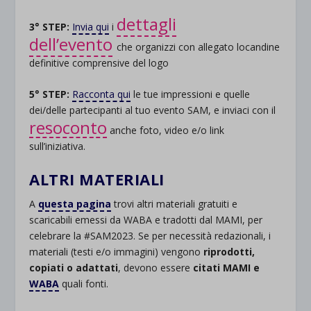
dettagli
3° STEP:
Invia qui
i
dell’evento
che organizzi con allegato locandine
definitive comprensive del logo
5° STEP:
Racconta qui
le tue impressioni e quelle
dei/delle partecipanti al tuo evento SAM, e inviaci con il
resoconto
anche foto, video e/o link
sull’iniziativa.
ALTRI MATERIALI
A
questa pagina
trovi altri materiali gratuiti e
scaricabili emessi da WABA e tradotti dal MAMI, per
celebrare la #SAM2023. Se per necessità redazionali, i
materiali (testi e/o immagini) vengono
riprodotti,
copiati o adattati
, devono essere
citati MAMI e
WABA
quali fonti.