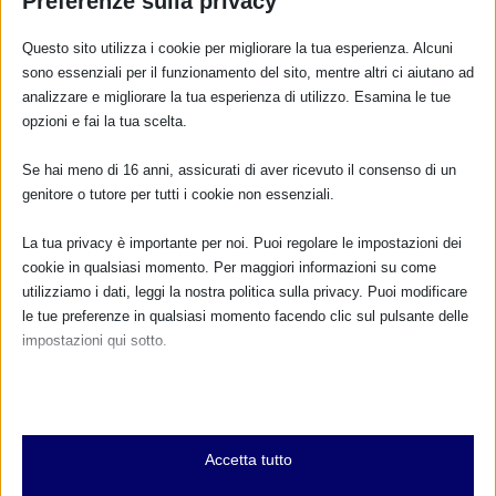
Preferenze sulla privacy
RISPONDI
Questo sito utilizza i cookie per migliorare la tua esperienza. Alcuni
sono essenziali per il funzionamento del sito, mentre altri ci aiutano ad
analizzare e migliorare la tua esperienza di utilizzo. Esamina le tue
opzioni e fai la tua scelta.
Se hai meno di 16 anni, assicurati di aver ricevuto il consenso di un
genitore o tutore per tutti i cookie non essenziali.
La tua privacy è importante per noi. Puoi regolare le impostazioni dei
cookie in qualsiasi momento. Per maggiori informazioni su come
utilizziamo i dati, leggi la nostra politica sulla privacy. Puoi modificare
le tue preferenze in qualsiasi momento facendo clic sul pulsante delle
impostazioni qui sotto.
Nota che, se scegli di disabilitare alcuni tipi di cookie, questo potrebbe
influire sulla tua esperienza del sito e sui servizi che possiamo offrire.
Essenziali
Accetta tutto
I cookie e i servizi essenziali abilitano le funzioni di base e sono
necessari per il corretto funzionamento del sito web. Questi cookie