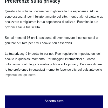
Preferenze sulla privacy
Questo sito utilizza i cookie per migliorare la tua esperienza. Alcuni
RISPONDI
sono essenziali per il funzionamento del sito, mentre altri ci aiutano ad
analizzare e migliorare la tua esperienza di utilizzo. Esamina le tue
opzioni e fai la tua scelta.
Se hai meno di 16 anni, assicurati di aver ricevuto il consenso di un
genitore o tutore per tutti i cookie non essenziali.
La tua privacy è importante per noi. Puoi regolare le impostazioni dei
cookie in qualsiasi momento. Per maggiori informazioni su come
utilizziamo i dati, leggi la nostra politica sulla privacy. Puoi modificare
le tue preferenze in qualsiasi momento facendo clic sul pulsante delle
impostazioni qui sotto.
Nota che, se scegli di disabilitare alcuni tipi di cookie, questo potrebbe
influire sulla tua esperienza del sito e sui servizi che possiamo offrire.
Essenziali
Accetta tutto
I cookie e i servizi essenziali abilitano le funzioni di base e sono
necessari per il corretto funzionamento del sito web. Questi cookie