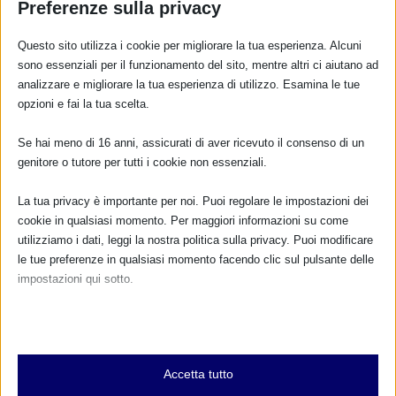
Preferenze sulla privacy
Questo sito utilizza i cookie per migliorare la tua esperienza. Alcuni
RISPONDI
sono essenziali per il funzionamento del sito, mentre altri ci aiutano ad
analizzare e migliorare la tua esperienza di utilizzo. Esamina le tue
opzioni e fai la tua scelta.
Se hai meno di 16 anni, assicurati di aver ricevuto il consenso di un
genitore o tutore per tutti i cookie non essenziali.
La tua privacy è importante per noi. Puoi regolare le impostazioni dei
cookie in qualsiasi momento. Per maggiori informazioni su come
utilizziamo i dati, leggi la nostra politica sulla privacy. Puoi modificare
le tue preferenze in qualsiasi momento facendo clic sul pulsante delle
impostazioni qui sotto.
Nota che, se scegli di disabilitare alcuni tipi di cookie, questo potrebbe
influire sulla tua esperienza del sito e sui servizi che possiamo offrire.
Essenziali
Accetta tutto
I cookie e i servizi essenziali abilitano le funzioni di base e sono