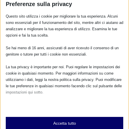
Preferenze sulla privacy
Questo sito utilizza i cookie per migliorare la tua esperienza. Alcuni
sono essenziali per il funzionamento del sito, mentre altri ci aiutano ad
analizzare e migliorare la tua esperienza di utilizzo. Esamina le tue
opzioni e fai la tua scelta.
CALENDARIO EVENTI
Se hai meno di 16 anni, assicurati di aver ricevuto il consenso di un
Non ci sono eventi
genitore o tutore per tutti i cookie non essenziali.
TUTTI GLI EVENTI
La tua privacy è importante per noi. Puoi regolare le impostazioni dei
cookie in qualsiasi momento. Per maggiori informazioni su come
utilizziamo i dati, leggi la nostra politica sulla privacy. Puoi modificare
le tue preferenze in qualsiasi momento facendo clic sul pulsante delle
FARMACI IN ALLATTAMENTO E
impostazioni qui sotto.
GRAVIDANZA
Nota che, se scegli di disabilitare alcuni tipi di cookie, questo potrebbe
NUMERO VERDE GRATUITO
influire sulla tua esperienza del sito e sui servizi che possiamo offrire.
Essenziali
800.883300
Accetta tutto
I cookie e i servizi essenziali abilitano le funzioni di base e sono