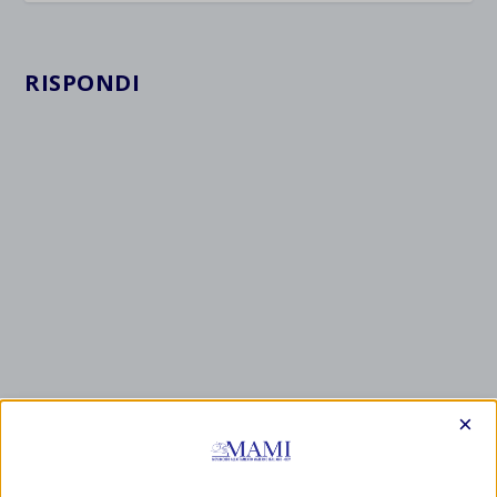
RISPONDI
×