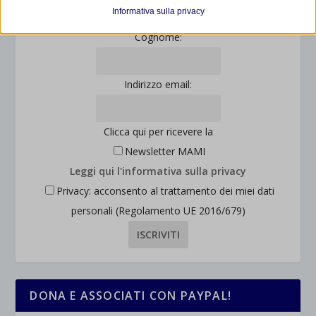
et-editor-available-post-*
I cookie di statistica raccolgono informazioni sull'utilizzo,
Informativa sulla privacy
consentendoci di ottenere informazioni su come i visitatori
mhcookie
Cognome:
interagiscono con il nostro sito web.
wordpress_logged_in_*
Mostra dettagli
wordpress_test_cookie
Altri servizi
Indirizzo email:
_ga
Questa categoria include tutti i cookie, i domini e i servizi che non
wp-settings-*
rientrano nelle altre categorie specifiche o che non sono stati
_ga_*
wp-settings-time-*
esplicitamente categorizzati.
Clicca qui per ricevere la
jetpackState[message]
Mostra dettagli
Newsletter MAMI
Leggi qui l'informativa sulla privacy
et-saved-post*
Privacy: acconsento al trattamento dei miei dati
personali (Regolamento UE 2016/679)
wpc*
DONA E ASSOCIATI CON PAYPAL!