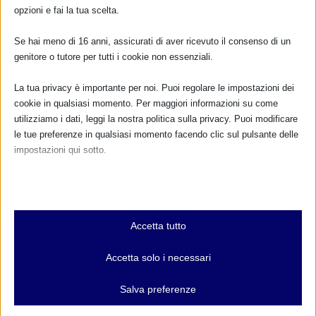
opzioni e fai la tua scelta.
TUTTI GLI EVENTI
Se hai meno di 16 anni, assicurati di aver ricevuto il consenso di un
genitore o tutore per tutti i cookie non essenziali.
FARMACI IN ALLATTAMENTO E
GRAVIDANZA
La tua privacy è importante per noi. Puoi regolare le impostazioni dei
cookie in qualsiasi momento. Per maggiori informazioni su come
NUMERO VERDE GRATUITO
utilizziamo i dati, leggi la nostra politica sulla privacy. Puoi modificare
le tue preferenze in qualsiasi momento facendo clic sul pulsante delle
800.883300
impostazioni qui sotto.
Maggiori informazioni
Nota che, se scegli di disabilitare alcuni tipi di cookie, questo potrebbe
influire sulla tua esperienza del sito e sui servizi che possiamo offrire.
Essenziali
RIMANI AGGIORNATO
Accetta tutto
I cookie e i servizi essenziali abilitano le funzioni di base e sono
necessari per il corretto funzionamento del sito web. Questi cookie
Accetta solo i necessari
e servizi non richiedono il consenso dell'utente secondo il GDPR.
Mostra dettagli
... oppure inserisci i tuoi dati:
Salva preferenze
Analitici
Nome: