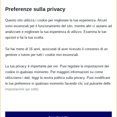
Preferenze sulla privacy
Questo sito utilizza i cookie per migliorare la tua esperienza. Alcuni
sono essenziali per il funzionamento del sito, mentre altri ci aiutano ad
analizzare e migliorare la tua esperienza di utilizzo. Esamina le tue
opzioni e fai la tua scelta.
CALENDARIO EVENTI
Se hai meno di 16 anni, assicurati di aver ricevuto il consenso di un
genitore o tutore per tutti i cookie non essenziali.
Non ci sono eventi
La tua privacy è importante per noi. Puoi regolare le impostazioni dei
TUTTI GLI EVENTI
cookie in qualsiasi momento. Per maggiori informazioni su come
utilizziamo i dati, leggi la nostra politica sulla privacy. Puoi modificare
le tue preferenze in qualsiasi momento facendo clic sul pulsante delle
impostazioni qui sotto.
FARMACI IN ALLATTAMENTO E
GRAVIDANZA
Nota che, se scegli di disabilitare alcuni tipi di cookie, questo potrebbe
influire sulla tua esperienza del sito e sui servizi che possiamo offrire.
NUMERO VERDE GRATUITO
Essenziali