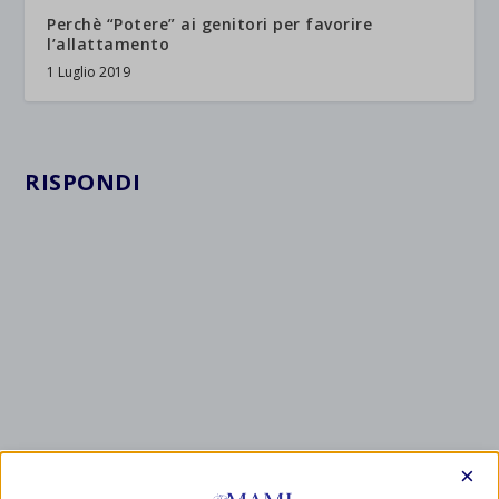
Perchè “Potere” ai genitori per favorire
l’allattamento
1 Luglio 2019
RISPONDI
×