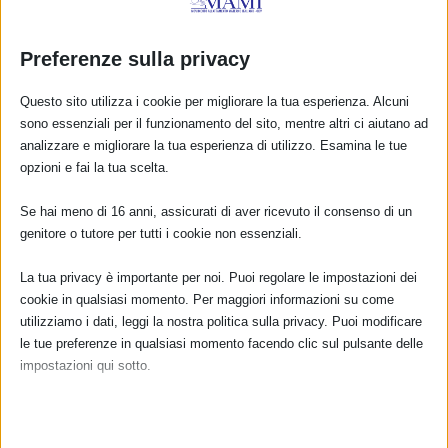
Preferenze sulla privacy
Questo sito utilizza i cookie per migliorare la tua esperienza. Alcuni
sono essenziali per il funzionamento del sito, mentre altri ci aiutano ad
analizzare e migliorare la tua esperienza di utilizzo. Esamina le tue
opzioni e fai la tua scelta.
Se hai meno di 16 anni, assicurati di aver ricevuto il consenso di un
CALENDARIO EVENTI
genitore o tutore per tutti i cookie non essenziali.
Non ci sono eventi
La tua privacy è importante per noi. Puoi regolare le impostazioni dei
cookie in qualsiasi momento. Per maggiori informazioni su come
TUTTI GLI EVENTI
utilizziamo i dati, leggi la nostra politica sulla privacy. Puoi modificare
le tue preferenze in qualsiasi momento facendo clic sul pulsante delle
impostazioni qui sotto.
FARMACI IN ALLATTAMENTO E
Nota che, se scegli di disabilitare alcuni tipi di cookie, questo potrebbe
GRAVIDANZA
influire sulla tua esperienza del sito e sui servizi che possiamo offrire.