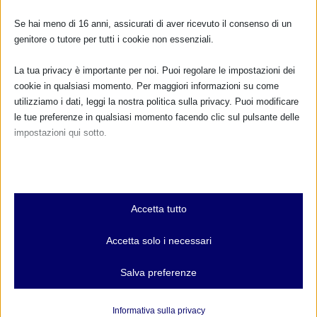
Se hai meno di 16 anni, assicurati di aver ricevuto il consenso di un
FARMACI IN ALLATTAMENTO E
genitore o tutore per tutti i cookie non essenziali.
GRAVIDANZA
La tua privacy è importante per noi. Puoi regolare le impostazioni dei
NUMERO VERDE GRATUITO
cookie in qualsiasi momento. Per maggiori informazioni su come
utilizziamo i dati, leggi la nostra politica sulla privacy. Puoi modificare
800.883300
le tue preferenze in qualsiasi momento facendo clic sul pulsante delle
impostazioni qui sotto.
Maggiori informazioni
Nota che, se scegli di disabilitare alcuni tipi di cookie, questo potrebbe
influire sulla tua esperienza del sito e sui servizi che possiamo offrire.
RIMANI AGGIORNATO
Essenziali
Accetta tutto
I cookie e i servizi essenziali abilitano le funzioni di base e sono
necessari per il corretto funzionamento del sito web. Questi cookie
Accetta solo i necessari
e servizi non richiedono il consenso dell'utente secondo il GDPR.
... oppure inserisci i tuoi dati:
Mostra dettagli
Nome:
Salva preferenze
Analitici
et-editor-available-post-*
I cookie di statistica raccolgono informazioni sull'utilizzo,
Informativa sulla privacy