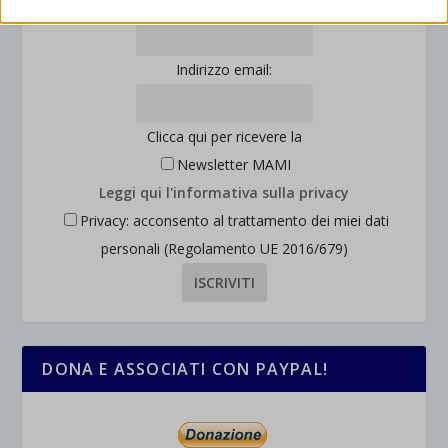
Cognome:
consentendoci di ottenere informazioni su come i visitatori
mhcookie
interagiscono con il nostro sito web.
wordpress_logged_in_*
Mostra dettagli
Indirizzo email:
wordpress_test_cookie
Altri servizi
_ga
Questa categoria include tutti i cookie, i domini e i servizi che non
wp-settings-*
rientrano nelle altre categorie specifiche o che non sono stati
Clicca qui per ricevere la
_ga_*
wp-settings-time-*
esplicitamente categorizzati.
Newsletter MAMI
jetpackState[message]
Mostra dettagli
Leggi qui l'informativa sulla privacy
Privacy: acconsento al trattamento dei miei dati
et-saved-post*
personali (Regolamento UE 2016/679)
wpc*
DONA E ASSOCIATI CON PAYPAL!