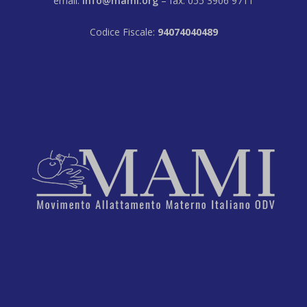
email:
info@mami.org
– fax: 055 3906 9711
Codice Fiscale:
94074040489