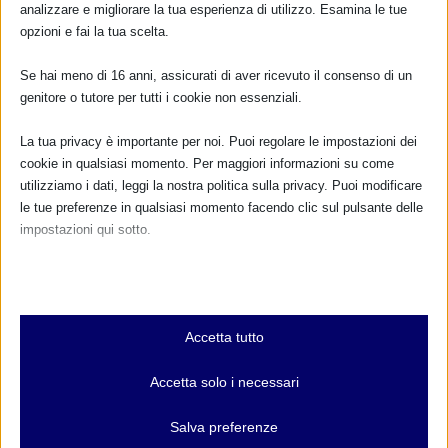
analizzare e migliorare la tua esperienza di utilizzo. Esamina le tue
opzioni e fai la tua scelta.
TUTTI GLI EVENTI
Se hai meno di 16 anni, assicurati di aver ricevuto il consenso di un
genitore o tutore per tutti i cookie non essenziali.
FARMACI IN ALLATTAMENTO E
La tua privacy è importante per noi. Puoi regolare le impostazioni dei
GRAVIDANZA
cookie in qualsiasi momento. Per maggiori informazioni su come
utilizziamo i dati, leggi la nostra politica sulla privacy. Puoi modificare
NUMERO VERDE GRATUITO
le tue preferenze in qualsiasi momento facendo clic sul pulsante delle
impostazioni qui sotto.
800.883300
Nota che, se scegli di disabilitare alcuni tipi di cookie, questo potrebbe
Maggiori informazioni
influire sulla tua esperienza del sito e sui servizi che possiamo offrire.
Essenziali
Accetta tutto
I cookie e i servizi essenziali abilitano le funzioni di base e sono
RIMANI AGGIORNATO
necessari per il corretto funzionamento del sito web. Questi cookie
Accetta solo i necessari
e servizi non richiedono il consenso dell'utente secondo il GDPR.
Mostra dettagli
Salva preferenze
... oppure inserisci i tuoi dati:
Analitici