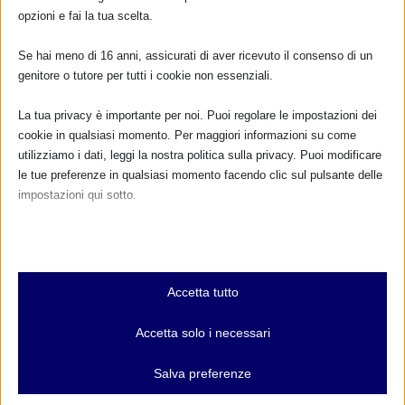
opzioni e fai la tua scelta.
Se hai meno di 16 anni, assicurati di aver ricevuto il consenso di un
genitore o tutore per tutti i cookie non essenziali.
La tua privacy è importante per noi. Puoi regolare le impostazioni dei
cookie in qualsiasi momento. Per maggiori informazioni su come
SAM 2017 a Montecchio Emilia (RE) con
resoconto
utilizziamo i dati, leggi la nostra politica sulla privacy. Puoi modificare
le tue preferenze in qualsiasi momento facendo clic sul pulsante delle
26 Settembre 2017
impostazioni qui sotto.
Nota che, se scegli di disabilitare alcuni tipi di cookie, questo potrebbe
influire sulla tua esperienza del sito e sui servizi che possiamo offrire.
Essenziali
Accetta tutto
I cookie e i servizi essenziali abilitano le funzioni di base e sono
necessari per il corretto funzionamento del sito web. Questi cookie
Accetta solo i necessari
e servizi non richiedono il consenso dell'utente secondo il GDPR.
Mostra dettagli
Salva preferenze
Analitici